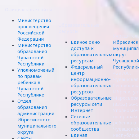
Официальные сайты
Министерство
Образовательные
просвещения
ресурсы
Российской
Учредител
Федерации
Единое окно
Ибресинск
Министерство
доступа к
муниципал
образования
образовательным
округ
Чувашской
ресурсам
Чувашской
Республики
Федеральный
Республик
Уполномоченый
центр
429700,
по правам
информационно-
Чувашская
ребенка в
образовательных
Республика,
Чувашской
ресурсов
Ибреси, ул.
Республике
Образовательные
Маресьева,
Отдел
ресурсы сети
(8352) 56-
образования
Интернет
Уполномоч
администрации
Сетевые
по правам
Ибресинского
образовательные
ребенка в
муниципального
сообщества
Чувашской
округа
Единая
Республик
Сайты