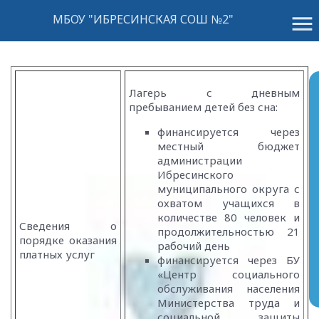
menu
МБОУ "ИБРЕСИНСКАЯ СОШ №2"
Лагерь с дневным
пребыванием детей без сна:
финансируется через
местный бюджет
администрации
Ибресинского
муниципального округа с
охватом учащихся в
количестве 80 человек и
Сведения о
продолжительностью 21
порядке оказания
рабочий день
платных услуг
финансируется через БУ
«Центр социального
обслуживания населения
Министерства труда и
социальной защиты