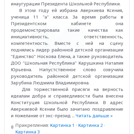
инаугурации Президента Школьной Республики.
В этом году ей избрана Аверкиева Ксения,
ученица 11 "а" класса. За время работы в
Президентском кабинете она
продемонстрировала такие качества как
инициативность, ответственность,
компетентность. Вместе с ней на сцену
поднялись лидер районной детской организации
"Единство" Носкова Елена, а также руководитель
ДОО "Школьная Республика" Карушкина Наталия
Юрьевна. Напустственное слово озвучила
руководитель районной детской организации
Зарубина Людмила Владимировна.
Для торжественной присяги на верность
идеалам добра и справедливости была внесена
Конституция Школьной Республики. В адрес
Аверкиевой Ксении было зачитано поздравление
и пожелание от экс-презид
...
Читать дальше »
Прикрепления:
Картинка 1
·
Картинка 2
·
Картинка 3