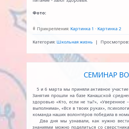
питание - залог здоровья.
Фото:
Прикрепления:
Картинка 1
·
Картинка 2
Категория:
Школьная жизнь
|
Просмотров:
СЕМИНАР В
5 и 6 марта мы приняли активное участие
Занятия прошли на базе Канашской средне
здоровью «Кто, если не ты?», «Уверенное 
выполнима», «Все в твоих руках», психологи
команда наших волонтёров победила в номи
Два дня мы узнавали, как нужно вести
знаниями можно поделиться со сверстника