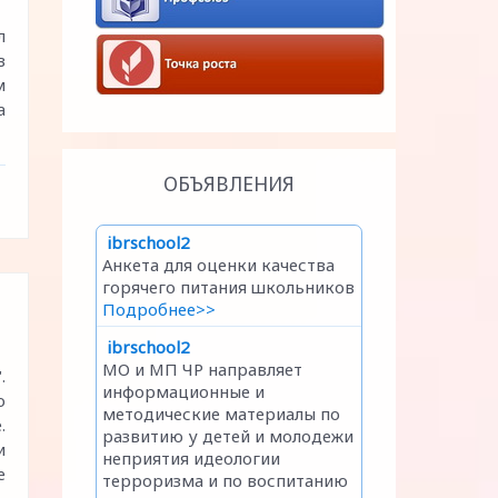
л
в
м
а
ОБЪЯВЛЕНИЯ
.
о
.
и
е