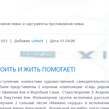
иков пива» и «аргументы противников пива».
632
|
Добавил:
LeNoN
|
Дата:
01.04.08
ОИТЬ И ЖИТЬ ПОМОГАЕТ!
пление коллектива художественной самодеятельност
были представлены 2 хоровые композиции: «Сядь рядом
и Ефимова Аня и Воробьев Саша. Стихотворение Э. Асадов
ла Ямуткова Аня. Фольклорная группа исполнила русску
звучали 2 сольные песни «Мамино сердце» в исполнени
лнении Алены Алексеевой. Вокальный ансамбль представи