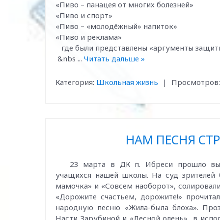
«Пиво – панацея от многих болезней»
«Пиво и спорт»
«Пиво – «молодёжный» напиток»
«Пиво и реклама»
где были представлены «аргументы защитн
&nbs
...
Читать дальше »
Категория:
Школьная жизнь
|
Просмотров:
НАМ ПЕСНЯ СТР
23 марта в ДК п. Ибреси прошло высту
учащихся нашей школы. На суд зрителей 
мамочка» и «Совсем наоборот», солировал
«Дорожите счастьем, дорожите!» прочита
народную песню «Жила-была блоха». Про
Насти Зарубиной и «Лесной олень» в испо