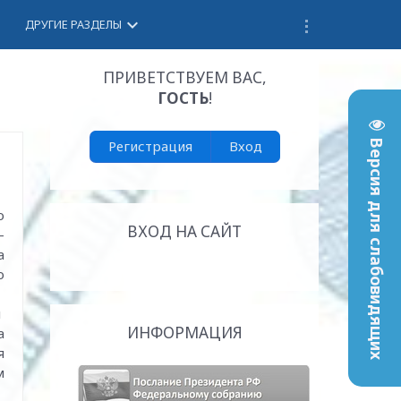
keyboard_arrow_down
ДРУГИЕ РАЗДЕЛЫ
ПРИВЕТСТВУЕМ ВАС
,
ГОСТЬ
!
Регистрация
Вход
Версия для слабовидящих
о
ВХОД НА САЙТ
-
а
о
й
ИНФОРМАЦИЯ
а
я
м