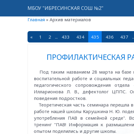
МБОУ "ИБРЕСИНСКАЯ СОШ №2"
Главная
»
Архив материалов
«
1
2
...
433
434
435
436
437
..
ПРОФИЛАКТИЧЕСКАЯ РА
Под таким названием 28 марта на базе 
воспитательной работе и социальных педа
педагогического сопровождения отдела
Илларионова Л. В., дефектолог ЦППС. 
поведения подростков.
Теоретическая часть семинара перешла в 
работе нашей школы Карушкина Н. Ю. поде
употребления ПАВ в семейной среде". В
тренинг "ПАВ! Информация к размышлени
опытом поделились и другие школы.