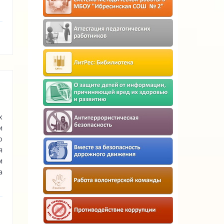
х
и
о
я
м
а