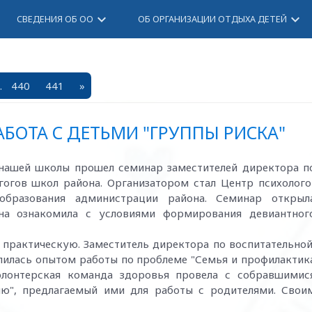
keyboard_arrow_down
keyboard_arrow_down
СВЕДЕНИЯ ОБ ОО
ОБ ОРГАНИЗАЦИИ ОТДЫХА ДЕТЕЙ
.
440
441
»
БОТА С ДЕТЬМИ "ГРУППЫ РИСКА"
нашей школы прошел семинар заместителей директора п
гогов школ района. Организатором стал Центр психолого
 образования администрации района. Семинар открыл
Она ознакомила с условиями формирования девиантног
практическую. Заместитель директора по воспитательно
лилась опытом работы по проблеме "Семья и профилактик
олонтерская команда здоровья провела с собравшимис
ю", предлагаемый ими для работы с родителями. Свои