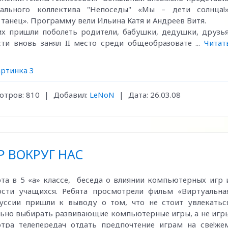
льного коллектива "Непоседы" «Мы – дети солнца!»
танец». Программу вели Ильина Катя и Андреев Витя.
х пришли поболеть родители, бабушки, дедушки, друзья
сти вновь занял II место среди общеобразовате
...
Читат
артинка 3
отров:
810
|
Добавил:
LeNoN
|
Дата:
26.03.08
 ВОКРУГ НАС
а в 5 «а» классе, беседа о влиянии компьютерных игр 
ости учащихся. Ребята просмотрели фильм «Виртуальна
куссии пришли к выводу о том, что не стоит увлекатьс
льно выбирать развивающие компьютерные игры, а не игр
отра телепередач отдать предпочтение играм на све!же