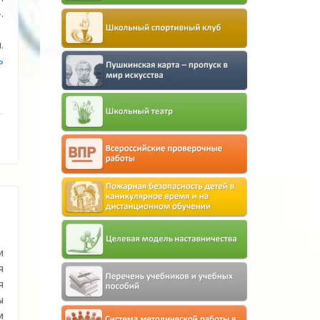
.
.
ь
и
я
я
ы
м