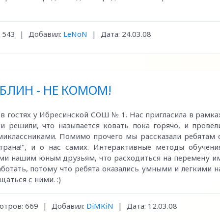
543
|
Добавил:
LeNoN
|
Дата:
24.03.08
БЛИН - НЕ КОМОМ!
 в гостях у Ибресинской СОШ № 1. Нас пригласила в рамка
и решили, что называется ковать пока горячо, и провел
сьмиклассниками. Помимо прочего мы рассказали ребятам 
страна!", и о нас самих. Интерактивные методы обучени
ми нашим юным друзьям, что расходиться на перемену и
аботать, потому что ребята оказались умными и легкими н
аться с ними. :)
отров:
669
|
Добавил:
DiMKiN
|
Дата:
12.03.08