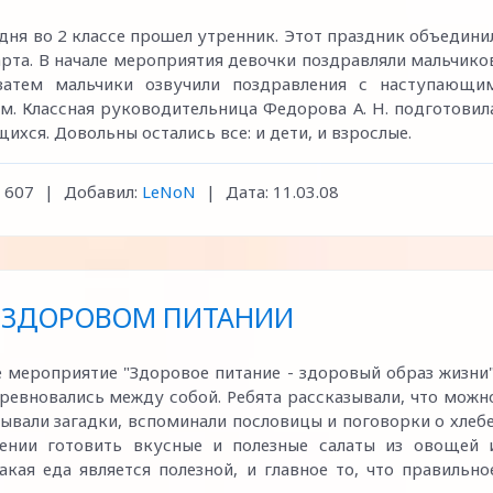
я во 2 классе прошел утренник. Этот праздник объедини
арта. В начале мероприятия девочки поздравляли мальчико
затем мальчики озвучили поздравления с наступающи
. Классная руководительница Федорова А. Н. подготовил
хся. Довольны остались все: и дети, и взрослые.
607
|
Добавил:
LeNoN
|
Дата:
11.03.08
 ЗДОРОВОМ ПИТАНИИ
 мероприятие "Здоровое питание - здоровый образ жизни"
ревновались между собой. Ребята рассказывали, что можн
дывали загадки, вспоминали пословицы и поговорки о хлебе
ении готовить вкусные и полезные салаты из овощей 
акая еда является полезной, и главное то, что правильно