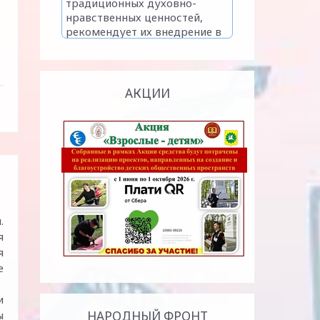
АКЦИИ
.
я
я
е
и
ы
НАРОДНЫЙ ФРОНТ