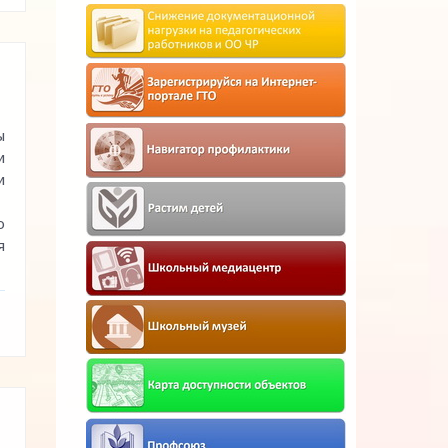
ы
и
и
о
я