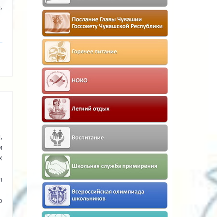
,
,
и
х
л
о