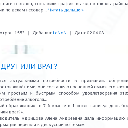
ниге отзывов, составили график выезда в школы района
ии по делам несовер
...
Читать дальше »
отров:
1553
|
Добавил:
LeNoN
|
Дата:
02.04.08
 ДРУГ ИЛИ ВРАГ?
 актуальными потребности в признании, общении
сток живёт ими, они составляют основной смысл его жизн
мым простым и быстрым способом удовлетворения эти
отребление алкоголя…
 образ жизни» в 7 б классе в 1 после каникул день бы
или враг?».
водитель Ядрицова Алёна Андреевна дала информацию 
рмации перешли к дискуссии по темам: