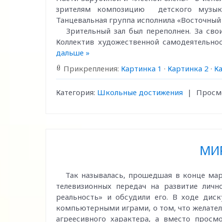
зрителям композицию детского музыка
Танцевальная группа исполнила «Восточный 
Зрительный зал был переполнен. За свои
Коллектив художественной самодеятельно
дальше »
Прикрепления:
Картинка 1
·
Картинка 2
·
К
Категория:
Школьные достижения
|
Просм
МИР
Так называлась, прошедшая в конце март
телевизионных передач на развитие личн
реальность» и обсудили его. В ходе дис
компьютерными играми, о том, что желате
агреесивного характера, а вместо просм