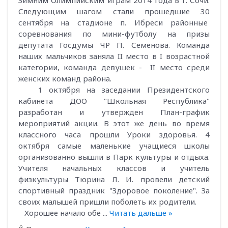
Зимним Олимпийским играм 2014 года в г. Сочи.
Следующим шагом стали прошедшие 30
сентября на стадионе п. Ибреси районные
соревнования по мини-футболу на призы
депутата Госдумы ЧР П. Семенова. Команда
наших мальчиков заняла II место в I возрастной
категории, команда девушек - II место среди
женских команд района.
1 октября на заседании Президентского
кабинета ДОО "Школьная Республика"
разработан и утвержден План-график
мероприятий акции. В этот же день во время
классного часа прошли Уроки здоровья. 4
октября самые маленькие учащиеся школы
организованно вышли в Парк культуры и отдыха.
Учителя начальных классов и учитель
физкультуры Тюрина Л. И. провели детский
спортивный праздник "Здоровое поколение". За
своих малышей пришли поболеть их родители.
Хорошее начало обе
...
Читать дальше »