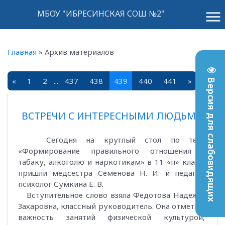
menu
МБОУ "ИБРЕСИНСКАЯ СОШ №2"
Главная
»
Архив материалов
«
1
2
...
437
438
439
440
441
»
Версия для слабовидящих
ВСТРЕЧИ С ИНТЕРЕСНЫМИ ЛЮДЬМИ
Сегодня на круглый стол по теме
«Формирование правильного отношения к
табаку, алкоголю и наркотикам» в 11 «п» классе
пришли медсестра Семенова Н. И. и педагог-
психолог Сумкина Е. В.
Вступительное слово взяла Федотова Надежда
Захаровна, классный руководитель. Она отметила
важность занятий физической культурой,