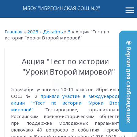
menu
МБОУ "ИБРЕСИНСКАЯ СОШ №2"
Главная
»
2025
»
Декабрь
»
5
»
Акция "Тест по
истории "Уроки Второй мировой"
Версия для слабовидящих
Акция "Тест по истории
17:12
"Уроки Второй мировой"
5 декабря учащиеся 10-11 классов Ибресинской
СОШ № 2
приняли участие в международной
акции "«Тест по истории "Уроки Второй
мировой"
. Тестирование, организованное
Российским военно-историческим обществом
при поддержке Молодежных парламентов,
включало 40 вопросов о событиях, героях и
подвигах Второй мировой войны (1939-1945 гг.).