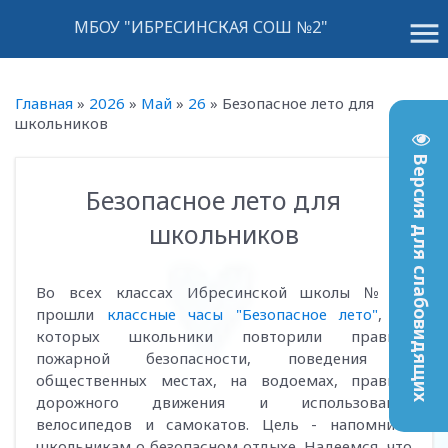
menu
МБОУ "ИБРЕСИНСКАЯ СОШ №2"
Главная
»
2026
»
Май
»
26
»
Безопасное лето для
школьников
Версия для слабовидящих
Безопасное лето для
10:19
школьников
Во всех классах Ибресинской школы № 2
прошли
классные часы "Безопасное лето"
, на
которых школьники повторили правила
пожарной безопасности, поведения в
общественных местах, на водоемах, правила
дорожного движения и использования
велосипедов и самокатов. Цель - напомнить
школьникам о безопасном отдыхе. Надеемся, что