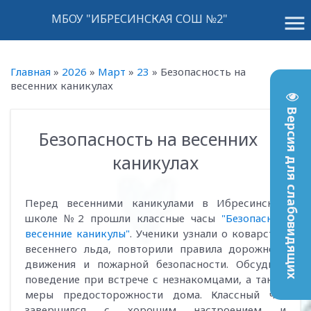
menu
МБОУ "ИБРЕСИНСКАЯ СОШ №2"
Главная
»
2026
»
Март
»
23
»
Безопасность на
весенних каникулах
Версия для слабовидящих
Безопасность на весенних
17:27
каникулах
Перед весенними каникулами в Ибресинской
школе №2 прошли классные часы
"Безопасные
весенние каникулы"
. Ученики узнали о коварстве
весеннего льда, повторили правила дорожного
движения и пожарной безопасности. Обсудили
поведение при встрече с незнакомцами, а также
меры предосторожности дома. Классный час
завершился с хорошим настроением и