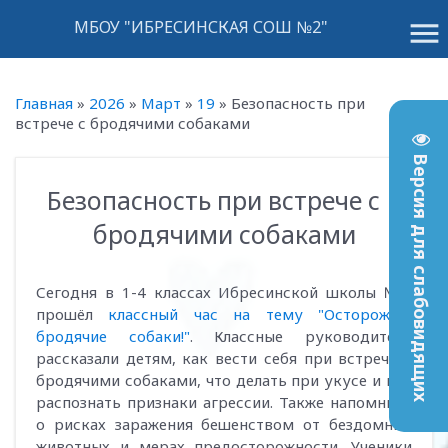
menu
МБОУ "ИБРЕСИНСКАЯ СОШ №2"
Главная
»
2026
»
Март
»
19
»
Безопасность при
встрече с бродячими собаками
Версия для слабовидящих
Безопасность при встрече с
16:35
бродячими собаками
Сегодня в 1-4 классах Ибресинской школы №2
прошёл
классный час на тему "Осторожно,
бродячие собаки!"
. Классные руководители
рассказали детям, как вести себя при встрече с
бродячими собаками, что делать при укусе и как
распознать признаки агрессии. Также напомнили
о рисках заражения бешенством от бездомных
животных и мерах предосторожности. Ученики