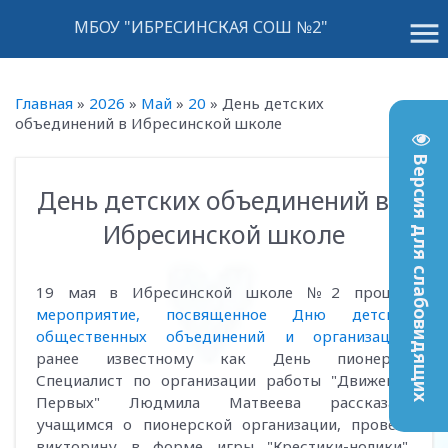
menu
МБОУ "ИБРЕСИНСКАЯ СОШ №2"
Главная
»
2026
»
Май
»
20
»
День детских
объединений в Ибресинской школе
Версия для слабовидящих
День детских объединений в
10:07
Ибресинской школе
19 мая в Ибресинской школе №2 прошло
мероприятие, посвященное Дню детских
общественных объединений и организаций
,
ранее известному как День пионерии.
Специалист по организации работы "Движение
Первых" Людмила Матвеева рассказала
учащимся о пионерской организации, провела
викторину в форме игры "Крестики-нолики",