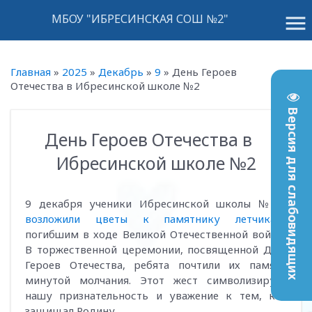
menu
МБОУ "ИБРЕСИНСКАЯ СОШ №2"
Главная
»
2025
»
Декабрь
»
9
»
День Героев
Отечества в Ибресинской школе №2
Версия для слабовидящих
День Героев Отечества в
12:23
Ибресинской школе №2
9 декабря ученики Ибресинской школы № 2
возложили цветы к памятнику летчикам
,
погибшим в ходе Великой Отечественной войны.
В торжественной церемонии, посвященной Дню
Героев Отечества, ребята почтили их память
минутой молчания. Этот жест символизирует
нашу признательность и уважение к тем, кто
защищал Родину.