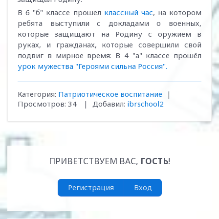
В 6 "б" классе прошел
классный час
, на котором
ребята выступили с докладами о военных,
которые защищают на Родину с оружием в
руках, и гражданах, которые совершили свой
подвиг в мирное время: В 4 "а" классе прошёл
урок мужества "Героями сильна Россия".
Категория
:
Патриотическое воспитание
|
Просмотров
:
34
|
Добавил
:
ibrschool2
ПРИВЕТСТВУЕМ ВАС
,
ГОСТЬ
!
Регистрация
Вход