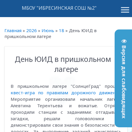
menu
МБОУ "ИБРЕСИНСКАЯ СОШ №2"
Главная
»
2026
»
Июнь
»
18
»
День ЮИД в
пришкольном лагере
Версия для слабовидящих
День ЮИД в пришкольном
15:59
лагере
В пришкольном лагере "СолнцеГрад" прошла
квест-игра по правилам дорожного движения
.
Мероприятие организовали начальник лагеря
Алевтина Терентьева и вожатые. Отряды
проходили станции с заданиями: отгадывали
загадки, решали головоломки и
демонстрировали свои знания о безопасности на
дорогах. За выполнение заданий начислялись