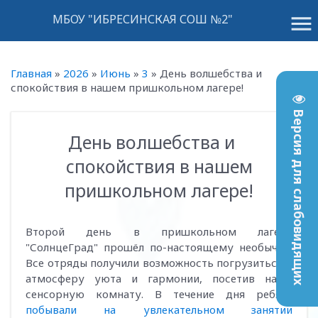
menu
МБОУ "ИБРЕСИНСКАЯ СОШ №2"
Главная
»
2026
»
Июнь
»
3
»
День волшебства и
спокойствия в нашем пришкольном лагере!
Версия для слабовидящих
День волшебства и
09:51
спокойствия в нашем
пришкольном лагере!
Второй день в пришкольном лагере
"СолнцеГрад" прошёл по-настоящему необычно.
Все отряды получили возможность погрузиться в
атмосферу уюта и гармонии, посетив нашу
сенсорную комнату. В течение дня ребята
побывали на увлекательном занятии