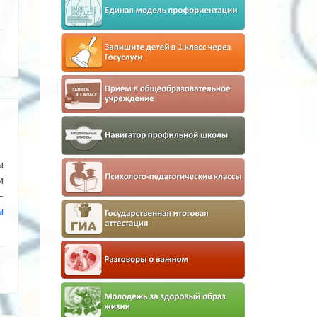
ы
и
-
ы