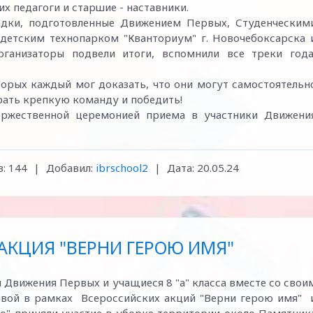
х педагоги и старшие - наставники.
адки, подготовленные Движением Первых, Студенческим
, детским технопарком "Кванториум" г. Новочебоксарска 
рганизаторы подвели итоги, вспомнили все треки года
торых каждый мог доказать, что они могут самостоятельн
рать крепкую команду и победить!
торжественной церемонией приема в участники Движени
:
144
|
Добавил:
ibrschool2
|
Дата:
20.05.24
АКЦИЯ "ВЕРНИ ГЕРОЮ ИМЯ"
 Движения Первых и учащиеся 8 "а" класса вместе со свои
евой в рамках Всероссийских акций "Верни герою имя" 