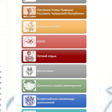
-
н
и
и
е
о
ю
о
е