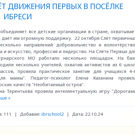
Т ДВИЖЕНИЯ ПЕРВЫХ В ПОСЁЛКЕ
ИБРЕСИ
объединяет все детские организации в стране, охватывае
, даёт им огромную поддержку. 22 октября Слёт первичны
сколько направлений: добровольчество и волонтёрство
а и искусство, профессия и лидерство. На Слёте Первых дл
рнарского МО работало несколько площадок. На баз
или несколько учителей, охватив активистов из 6 школ
ассов, провела практическое занятие для учащихся 4-
ля мамы". Педагог-психолог Елена Казанина провел
ских качеств "Необитаемый остров".
на Терентьева провела интеллектуальную игру "Дорогам
ьше »
:
111
|
Добавил:
ibrschool2
|
Дата:
22.10.24