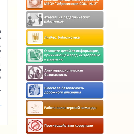
т
х
,
я
е
.
6
а
и