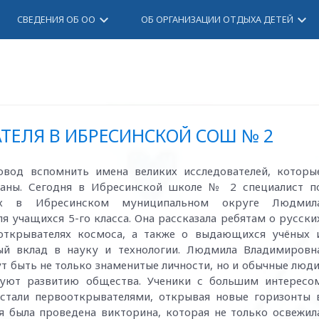
keyboard_arrow_down
keyboard_arrow_down
СВЕДЕНИЯ ОБ ОО
ОБ ОРГАНИЗАЦИИ ОТДЫХА ДЕТЕЙ
ТЕЛЯ В ИБРЕСИНСКОЙ СОШ № 2
вод вспомнить имена великих исследователей, которы
раны. Сегодня в Ибресинской школе № 2 специалист п
ых в Ибресинском муниципальном округе Людмил
я учащихся 5-го класса. Она рассказала ребятам о русски
ооткрывателях космоса, а также о выдающихся учёных 
мый вклад в науку и технологии. Людмила Владимировн
т быть не только знаменитые личности, но и обычные люди
вуют развитию общества. Ученики с большим интересо
 стали первооткрывателями, открывая новые горизонты 
я была проведена викторина, которая не только освежил