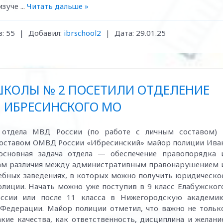
 изуче
...
Читать дальше »
:
55
|
Добавил:
ibrschool2
|
Дата:
29.01.25
ШКОЛЫ № 2 ПОСЕТИЛИ ОТДЕЛЕНИЕ
 ИБРЕСИНСКОГО МО
а отдела МВД России (по работе с личным составом) 
составом ОМВД России «Ибресинский» майор полиции Ива
 основная задача отдела — обеспечение правопорядка 
кам различия между административным правонарушением 
чебных заведениях, в которых можно получить юридическо
олиции. Начать можно уже поступив в 9 класс Елабужског
ссии или после 11 класса в Нижегородскую академи
Федерации. Майор полиции отметил, что важно не тольк
акие качества, как ответственность, дисциплина и желани