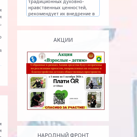
и
и
,
о
АКЦИИ
я
м
и
НАРОДНЫЙ ФРОНТ