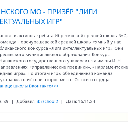
СКОГО МО - ПРИЗЁР "ЛИГИ
ЕКТУАЛЬНЫХ ИГР"
анные и активные ребята Ибресинской средней школы № 2,
 команда Новочурашевской средней школы «Умный у нас
убликанского конкурса «Лига интеллектуальных игр». Они
ресинского муниципального образования. Конкурс
 Чувашского государственного университета имени И. Н.
 направлениях: «Управленческие поединки», «Парламентские
ндная игра». По итогам игры объединенная команда
а заняла почётное второе место. От всего сердца
ранице школы Вконтакте>>>
:
89
|
Добавил:
ibrschool2
|
Дата:
16.11.24