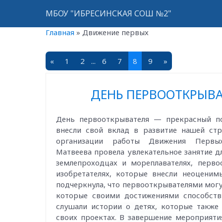
МБОУ "ИБРЕСИНСКАЯ СОШ №2"
Главная
»
Движение первых
«
1
2
...
6
7
8
9
»
ДЕНЬ ПЕРВООТКРЫВА
День первооткрывателя — прекрасный по
внесли свой вклад в развитие нашей ст
организации работы Движения Перв
Матвеева провела увлекательное занятие дл
землепроходцах и мореплавателях, перв
изобретателях, которые внесли неоцени
подчеркнула, что первооткрывателями могу
которые своими достижениями способст
слушали истории о детях, которые также
своих проектах. В завершение мероприяти