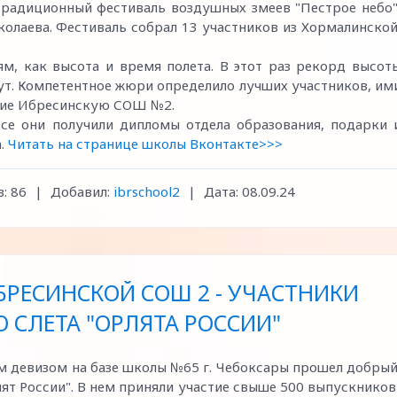
 традиционный фестиваль воздушных змеев "Пестрое небо"
колаева. Фестиваль собрал 13 участников из Хормалинской
м, как высота и время полета. В этот раз рекорд высот
инут. Компетентное жюри определило лучших участников, им
явшие Ибресинскую СОШ №2.
все они получили дипломы отдела образования, подарки 
а.
Читать на странице школы Вконтакте>>>
:
86
|
Добавил:
ibrschool2
|
Дата:
08.09.24
РЕСИНСКОЙ СОШ 2 - УЧАСТНИКИ
 СЛЕТА "ОРЛЯТА РОССИИ"
им девизом на базе школы №65 г. Чебоксары прошел добрый
ят России". В нем приняли участие свыше 500 выпускников