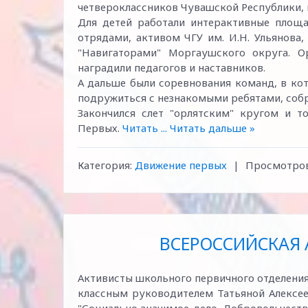
четвероклассников Чувашской Республики, и
Для детей работали интерактивные площ
отрядами, активом ЧГУ им. И.Н. Ульянова
"Навигаторами" Моргаушского округа. О
наградили педагогов и наставников.
А дальше были соревнования команд, в ко
подружиться с незнакомыми ребятами, соб
Закончился слет "орлятским" кругом и 
Первых.
Читать
...
Читать дальше »
Категория:
Движение первых
|
Просмотров
ВСЕРОССИЙСКАЯ 
Активисты школьного первичного отделения
классным руководителем Татьяной Алексе