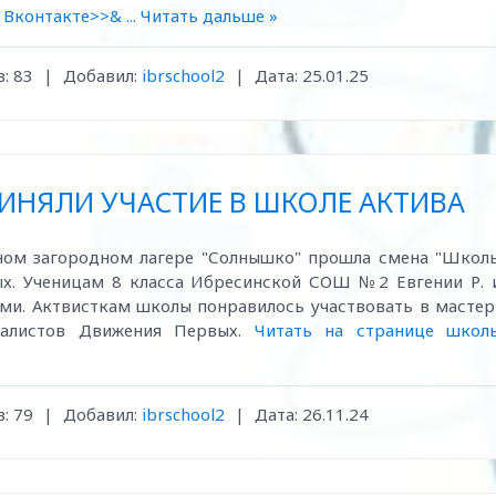
ы Вконтакте>>&
...
Читать дальше »
:
83
|
Добавил:
ibrschool2
|
Дата:
25.01.25
НЯЛИ УЧАСТИЕ В ШКОЛЕ АКТИВА
ьном загородном лагере "Солнышко" прошла смена "Школ
ых. Ученицам 8 класса Ибресинской СОШ №2 Евгении Р. 
ками. Актвисткам школы понравилось участвовать в мастер
иалистов Движения Первых.
Читать на странице школ
:
79
|
Добавил:
ibrschool2
|
Дата:
26.11.24