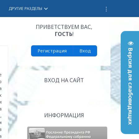
keyboard_arrow_down
ДРУГИЕ РАЗДЕЛЫ
ПРИВЕТСТВУЕМ ВАС
,
ГОСТЬ
!
Регистрация
Вход
Версия для слабовидящих
е
ВХОД НА САЙТ
о
а
х
и
а
ИНФОРМАЦИЯ
,
м
в
а