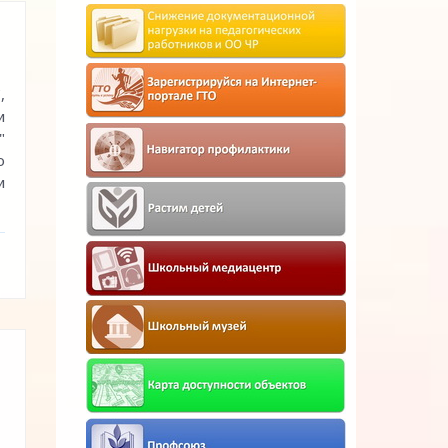
,
и
"
о
и