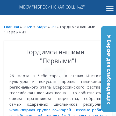
menu
МБОУ "ИБРЕСИНСКАЯ СОШ №2"
Главная
»
2026
»
Март
»
29
»
Гордимся нашими
"Первыми"!
Версия для слабовидящих
Гордимся нашими
09:37
"Первыми"!
26 марта в Чебоксарах, в стенах Института
культуры и искусств, прошел гала-концерт
регионального этапа Всероссийского фестиваля
"Российская школьная весна". Это событие стало
ярким праздником творчества, собравшим
самых одаренных школьников республики.
Фольклорная группа ложкарей "Веселые ребята"
из Ибресинской школы №2 заняла почетное