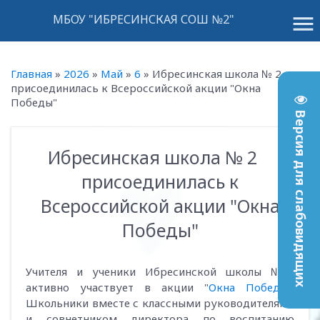
menu
МБОУ "ИБРЕСИНСКАЯ СОШ №2"
Главная
»
2026
»
Май
»
6
»
Ибресинская школа № 2
присоединилась к Всероссийской акции "Окна
Победы"
Версия для слабовидящих
Ибресинская школа № 2
14:09
присоединилась к
Всероссийской акции "Окна
Победы"
Учителя и ученики Ибресинской школы №2
активно участвует в акции "
Окна Победы
".
Школьники вместе с классными руководителями
и совнетником директора по воспитанию