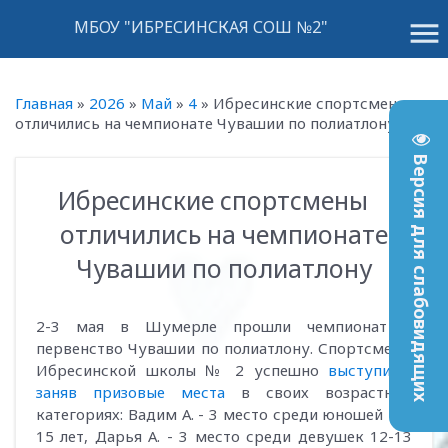
menu
МБОУ "ИБРЕСИНСКАЯ СОШ №2"
Главная
»
2026
»
Май
»
4
»
Ибресинские спортсмены
отличились на чемпионате Чувашии по полиатлону
Версия для слабовидящих
Ибресинские спортсмены
13:29
отличились на чемпионате
Чувашии по полиатлону
2-3 мая в Шумерле прошли чемпионат и
первенство Чувашии по полиатлону. Спортсмены
Ибресинской школы № 2 успешно
выступили,
заняв призовые места
в своих возрастных
категориях: Вадим А. - 3 место среди юношей 14-
15 лет, Дарья А. - 3 место среди девушек 12-13