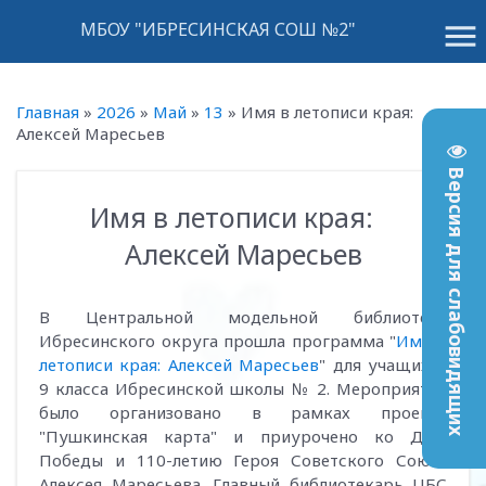
menu
МБОУ "ИБРЕСИНСКАЯ СОШ №2"
Главная
»
2026
»
Май
»
13
»
Имя в летописи края:
Алексей Маресьев
Версия для слабовидящих
Имя в летописи края:
10:52
Алексей Маресьев
В Центральной модельной библиотеке
Ибресинского округа прошла программа "
Имя в
летописи края: Алексей Маресьев
" для учащихся
9 класса Ибресинской школы № 2. Мероприятие
было организовано в рамках проекта
"Пушкинская карта" и приурочено ко Дню
Победы и 110-летию Героя Советского Союза
Алексея Маресьева. Главный библиотекарь ЦБС