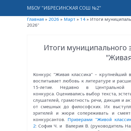
МБОУ "ИБРЕСИНСКАЯ СОШ №2"
Главная
»
2026
»
Март
»
14
»
Итоги муниципаль
2026"
Итоги муниципального 
"Живая
Конкурс "Живая классика" – крупнейший в
воспитывает любовь к литературе и расши
15-летие. Недавно в Центральной 
конкурса. Оценивались выбор текста, эстет
слушателей, грамотность речи, дикция и а
от смешных до философских. Их выступл
зрителей и жюри сопереживать и смеят
конкурсантов.
Призерами "Живой класси
2
: София Ч. и Валерия В. (руководитель Н