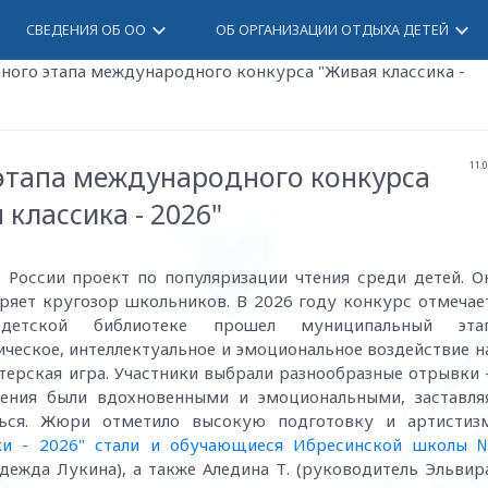
keyboard_arrow_down
keyboard_arrow_down
СВЕДЕНИЯ ОБ ОО
ОБ ОРГАНИЗАЦИИ ОТДЫХА ДЕТЕЙ
ного этапа международного конкурса "Живая классика -
этапа международного конкурса
11:
 классика - 2026"
 России проект по популяризации чтения среди детей. О
ряет кругозор школьников. В 2026 году конкурс отмечае
детской библиотеке прошел муниципальный эта
ическое, интеллектуальное и эмоциональное воздействие н
ктерская игра. Участники выбрали разнообразные отрывки 
ения были вдохновенными и эмоциональными, заставля
ься. Жюри отметило высокую подготовку и артистиз
ки - 2026" стали и обучающиеся Ибресинской школы 
адежда Лукина), а также Аледина Т. (руководитель Эльвир