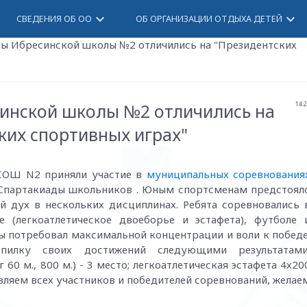
keyboard_arrow_down
keyboard_arrow_down
СВЕДЕНИЯ ОБ ОО
ОБ ОРГАНИЗАЦИИ ОТДЫХА ДЕТЕЙ
ы Ибресинской школы №2 отличились на "Президентских
инской школы №2 отличились на
14:
ких спортивных играх"
 СОШ N2 приняли участие в
муниципальных соревнования
Спартакиады школьников . Юным спортсменам предстоял
й дух в нескольких дисциплинах. Ребята соревновались 
е (легкоатлетическое двоеборье и эстафета), футболе 
ы потребовал максимальной концентрации и воли к победе
илку своих достижений следующими результатами
60 м., 800 м.) - 3 место; легкоатлетическая ️эстафета 4х20
авляем всех участников и победителей соревнований, желае