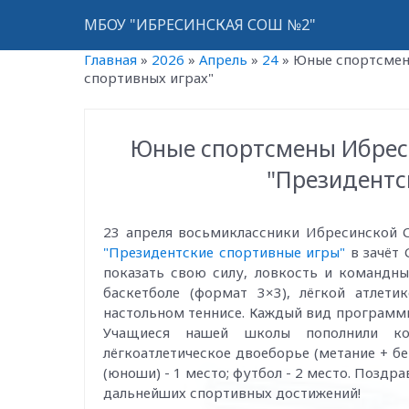
МБОУ "ИБРЕСИНСКАЯ СОШ №2"
Главная
»
2026
»
Апрель
»
24
»
Юные спортсмен
спортивных играх"
Юные спортсмены Ибрес
"Президентс
23 апреля восьмиклассники Ибресинской
"Президентские спортивные игры"
в зачёт 
показать свою силу, ловкость и командны
баскетболе (формат 3×3), лёгкой атлетик
настольном теннисе. Каждый вид программ
Учащиеся нашей школы пополнили коп
лёгкоатлетическое двоеборье (метание + бег 
(юноши) - 1 место; футбол - 2 место. Поздр
дальнейших спортивных достижений!