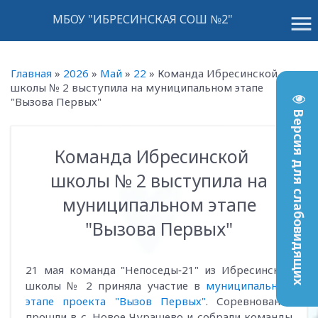
menu
МБОУ "ИБРЕСИНСКАЯ СОШ №2"
Главная
»
2026
»
Май
»
22
»
Команда Ибресинской
школы № 2 выступила на муниципальном этапе
"Вызова Первых"
Версия для слабовидящих
Команда Ибресинской
13:32
школы № 2 выступила на
муниципальном этапе
"Вызова Первых"
21 мая команда "Непоседы‑21" из Ибресинской
школы № 2 приняла участие в
муниципальном
этапе проекта "Вызов Первых"
. Соревнования
прошли в с. Новое Чурашево и собрали команды