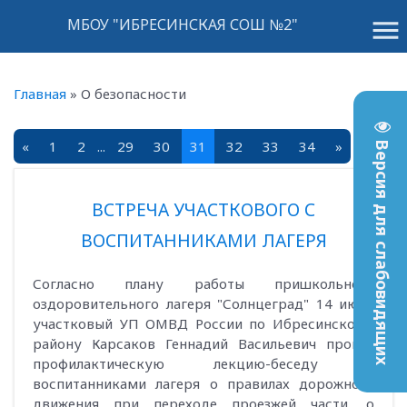
menu
МБОУ "ИБРЕСИНСКАЯ СОШ №2"
Главная
»
О безопасности
«
1
2
...
29
30
31
32
33
34
»
Версия для слабовидящих
ВСТРЕЧА УЧАСТКОВОГО С
ВОСПИТАННИКАМИ ЛАГЕРЯ
Согласно плану работы пришкольного
оздоровительного лагеря "Солнцеград" 14 июня
участковый УП ОМВД России по Ибресинскому
району Карсаков Геннадий Васильевич провел
профилактическую лекцию-беседу с
воспитанниками лагеря о правилах дорожного
движения при переходе проезжей части, о