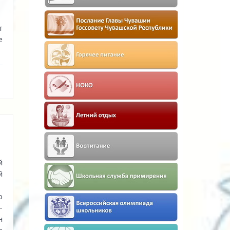
т
е
й
й
о
-
н