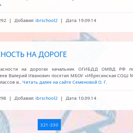
.
292
|
Добавил:
ibrschool2
|
Дата:
19.09.14
НОСТЬ НА ДОРОГЕ
опасности на дорогах начальник ОГИБДД ОМВД РФ п
еев Валерий Иванович посетил МБОУ «Ибресинская СОШ 
лассов и...
Читать далее на сайте Семеновой О. Г.
298
|
Добавил:
ibrschool2
|
Дата:
10.09.14
-310
311-320
321-330
331-335