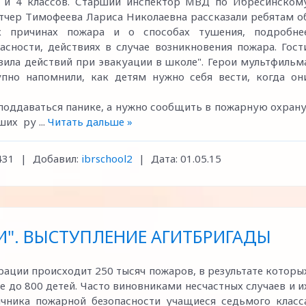
б" и 4 классов. Старший инспектор МВД по Ибресинском
етчер Тимофеева Лариса Николаевна рассказали ребятам о
х причинах пожара и о способах тушения, подробне
асности, действиях в случае возникновения пожара. Гост
ила действий при эвакуации в школе". Герои мультфильм
упно напомнили, как детям нужно себя вести, когда он
 поддаваться панике, а нужно сообщить в пожарную охрану
аших ру
...
Читать дальше »
431
|
Добавил:
ibrschool2
|
Дата:
01.05.15
". ВЫСТУПЛЕНИЕ АГИТБРИГАДЫ
рации происходит 250 тысяч пожаров, в результате которы
ле до 800 детей. Часто виновниками несчастных случаев и и
ячника пожарной безопасности учащиеся седьмого класс