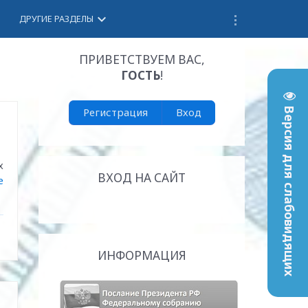
keyboard_arrow_down
ДРУГИЕ РАЗДЕЛЫ
ПРИВЕТСТВУЕМ ВАС
,
ГОСТЬ
!
Регистрация
Вход
Версия для слабовидящих
х
ВХОД НА САЙТ
е
ИНФОРМАЦИЯ