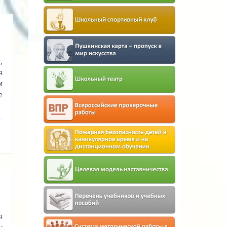
,
я
м
е
я