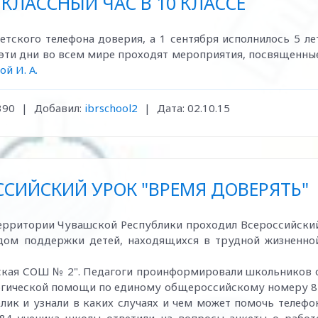
 КЛАССНЫЙ ЧАС В 10 КЛАССЕ
тского телефона доверия, а 1 сентября исполнилось 5 ле
В эти дни во всем мире проходят мероприятия, посвященны
й И. А.
390
|
Добавил:
ibrschool2
|
Дата:
02.10.15
СИЙСКИЙ УРОК "ВРЕМЯ ДОВЕРЯТЬ"
 территории Чувашской Республики проходил Всероссийски
дом поддержки детей, находящихся в трудной жизненно
ская СОШ № 2". Педагоги проинформировали школьников 
огической помощи по единому общероссийскому номеру 8
лик и узнали в каких случаях и чем может помочь телефо