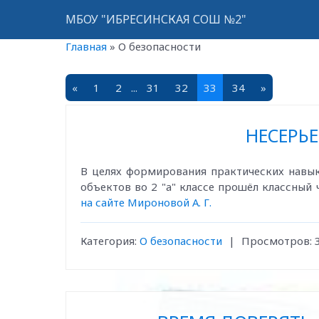
МБОУ "ИБРЕСИНСКАЯ СОШ №2"
Главная
»
О безопасности
«
1
2
...
31
32
33
34
»
НЕСЕРЬЕ
В целях формирования практических навык
объектов во 2 "а" классе прошёл классный 
на сайте Мироновой А. Г.
Категория:
О безопасности
|
Просмотров: