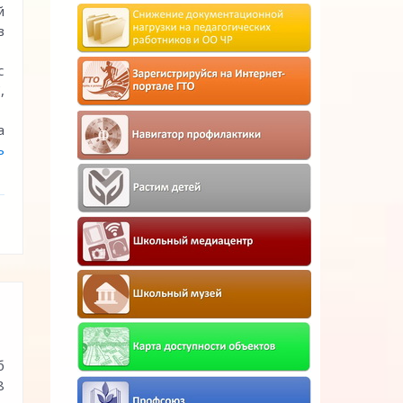
й
в
с
,
а
ь
б
8