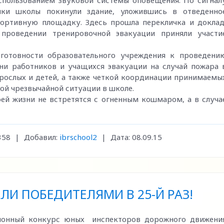
спользованием звуковой системы оповещения. По сигнал
ники школы покинули здание, уложившись в отведенно
портивную площадку. Здесь прошла перекличка и доклад
 проведении тренировочной эвакуации приняли участи
 готовности образовательного учреждения к проведени
ни работников и учащихся эвакуации на случай пожара 
рослых и детей, а также четкой координации принимаемы
ой чрезвычайной ситуации в школе.
оей жизни не встретятся с огненным кошмаром, а в случа
358
|
Добавил:
ibrschool2
|
Дата:
08.09.15
И ПОБЕДИТЕЛЯМИ В 25-Й РАЗ!
айонный конкурс юных инспекторов дорожного движени