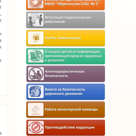
у
е
,
е
ю
в
х
е
я