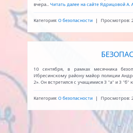
вчера...
Читать далее на сайте Ядрицовой А. А
Категория:
О безопасности
|
Просмотров:
БЕЗОПАС
10 сентября, в рамках месячника без
Ибресинскому району майор полиции Андр
2». Он встретился с учащимися 3 "а" и 3 "б" к
Категория:
О безопасности
|
Просмотров:
1-10
11-20
...
301