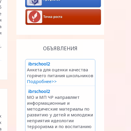
у
б
е
и
а
и
,
ОБЪЯВЛЕНИЯ
х
х
а