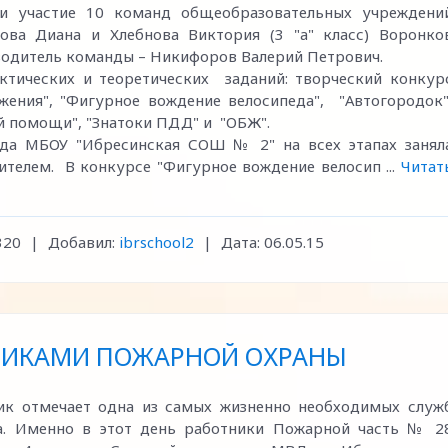
ли участие 10 команд общеобразовательных учреждени
ова Диана и Хлебнова Виктория (3 "а" класс) Воронко
ководитель команды – Никифоров Валерий Петрович.
ктических и теоретических заданий: творческий конкур
жения", "Фигурное вождение велосипеда", "Автогородок"
й помощи", "Знатоки ПДД" и "ОБЖ".
да МБОУ "Ибресинская СОШ № 2" на всех этапах занял
дителем. В конкурсе "Фигурное вождение велосип
...
Читат
320
|
Добавил:
ibrschool2
|
Дата:
06.05.15
ТНИКАМИ ПОЖАРНОЙ ОХРАНЫ
ик отмечает одна из самых жизненно необходимых служ
на. Именно в этот день работники Пожарной часть № 2