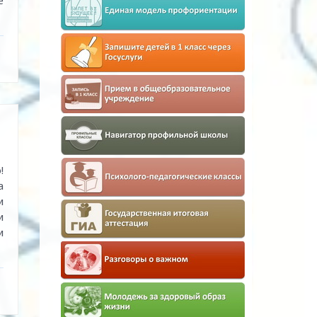
е
!
а
и
и
и