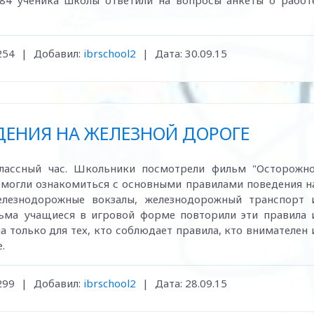
284 ученика школы ответили на вопросы анкеты о работ
254
|
Добавил:
ibrschool2
|
Дата:
30.09.15
ДЕНИЯ НА ЖЕЛЕЗНОЙ ДОРОГЕ
лассный час. Школьники посмотрели фильм "Осторожно
 смогли ознакомиться с основными правилами поведения н
елезнодорожные вокзалы, железнодорожный транспорт 
ьма учащиеся в игровой форме повторили эти правила 
а только для тех, кто соблюдает правила, кто внимателен 
.
299
|
Добавил:
ibrschool2
|
Дата:
28.09.15