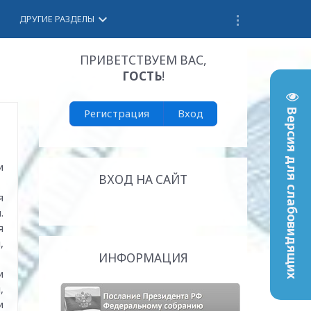
keyboard_arrow_down
ДРУГИЕ РАЗДЕЛЫ
ПРИВЕТСТВУЕМ ВАС
,
ГОСТЬ
!
Регистрация
Вход
Версия для слабовидящих
и
ВХОД НА САЙТ
я
.
я
,
ИНФОРМАЦИЯ
и
,
и