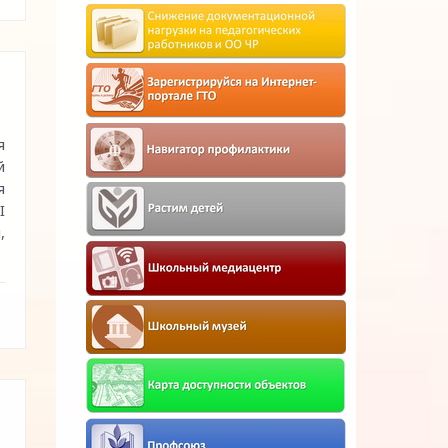
я
й
я
I
,