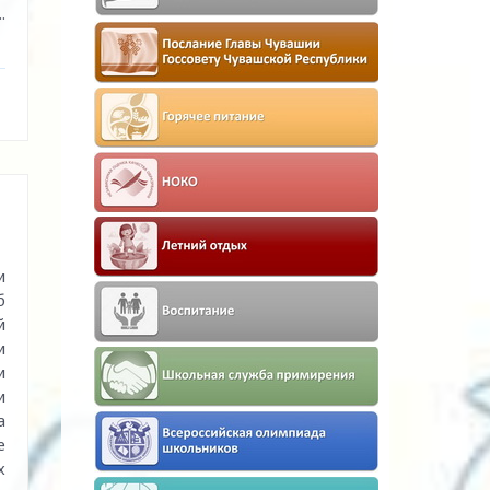
..
и
б
й
и
и
и
а
е
х