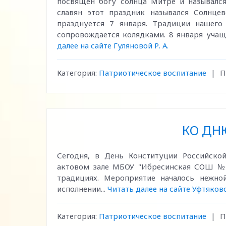
посвящён богу солнца Митре и называлс
славян этот праздник назывался Солнц
празднуется 7 января. Традиции нашего
сопровождается колядками. 8 января учащ
далее на сайте Гуляновой Р. А.
Категория:
Патриотическое воспитание
|
П
КО ДН
Сегодня, в День Конституции Российско
актовом зале МБОУ "Ибресинская СОШ № 2
традициях. Мероприятие началось нежно
исполнении...
Читать далее на сайте Уфтяково
Категория:
Патриотическое воспитание
|
П