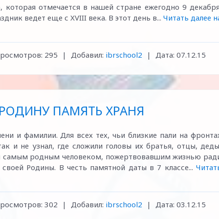
а, которая отмечается в нашей стране ежегодно 9 декабря
ник ведет еще с XVIII века. В этот день в...
Читать далее н
росмотров:
295
|
Добавил:
ibrschool2
|
Дата:
07.12.15
 РОДИНУ ПАМЯТЬ ХРАНЯ
ени и фамилии. Для всех тех, чьи близкие пали на фронта
так и не узнал, где сложили головы их братья, отцы, деды
ем самым родным человеком, пожертвовавшим жизнью рад
воей Родины. В честь памятной даты в 7 классе...
Читат
росмотров:
302
|
Добавил:
ibrschool2
|
Дата:
03.12.15