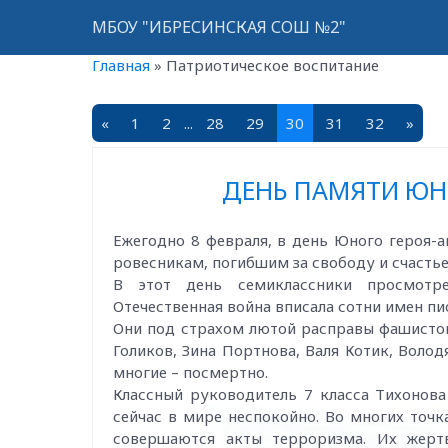
МБОУ "ИБРЕСИНСКАЯ СОШ №2"
Главная
»
Патриотическое воспитание
«
1
2
...
28
29
30
31
32
»
ДЕНЬ ПАМЯТИ ЮН
Ежегодно 8 февраля, в день Юного героя-
ровесникам, погибшим за свободу и счасть
В этот день семиклассники просмотре
Отечественная война вписала сотни имен пи
Они под страхом лютой расправы фашистов
Голиков, Зина Портнова, Валя Котик, Вол
многие – посмертно.
Классный руководитель 7 класса Тихонова
сейчас в мире неспокойно. Во многих точ
совершаются акты терроризма. Их жерт