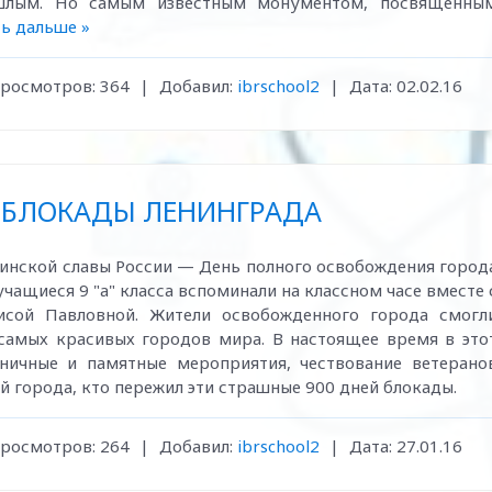
ошлым. Но самым известным монументом, посвященны
ь дальше »
росмотров:
364
|
Добавил:
ibrschool2
|
Дата:
02.02.16
 БЛОКАДЫ ЛЕНИНГРАДА
оинской славы России — День полного освобождения город
учащиеся 9 "а" класса вспоминали на классном часе вместе 
исой Павловной. Жители освобожденного города смогл
 самых красивых городов мира. В настоящее время в это
ничные и памятные мероприятия, чествование ветерано
й города, кто пережил эти страшные 900 дней блокады.
росмотров:
264
|
Добавил:
ibrschool2
|
Дата:
27.01.16