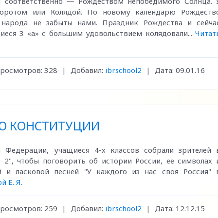
я соответственно — Рождеством непобедимого Солнца. 
еворотом или Колядой. По новому календарю Рождеств
 народа не забыты нами. Праздник Рождества и сейча
иеся 3 «а» с большим удовольствием колядовали...
Читат
росмотров:
328
|
Добавил:
ibrschool2
|
Дата:
09.01.16
Ю КОНСТИТУЦИИ
й Федерации, учащиеся 4-х классов собрали зрителей 
", чтобы поговорить об истории России, ее символах 
й и ласковой песней "У каждого из нас своя Россия" 
й Е. Я.
росмотров:
259
|
Добавил:
ibrschool2
|
Дата:
12.12.15