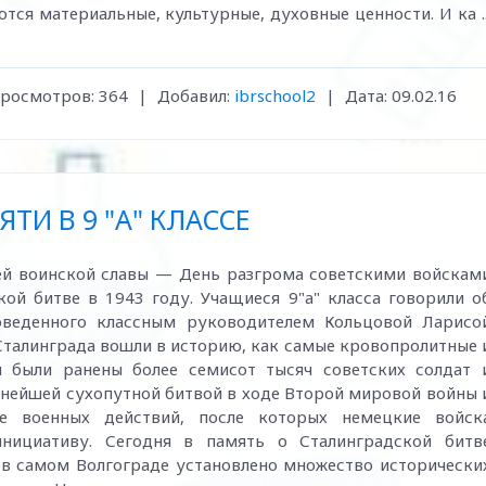
ются материальные, культурные, духовные ценности. И ка
.
росмотров:
364
|
Добавил:
ibrschool2
|
Дата:
09.02.16
ТИ В 9 "А" КЛАССЕ
ней воинской славы — День разгрома советскими войскам
ой битве в 1943 году. Учащиеся 9"а" класса говорили о
оведенного классным руководителем Кольцовой Ларисо
Сталинграда вошли в историю, как самые кровопролитные 
и были ранены более семисот тысяч советских солдат 
пнейшей сухопутной битвой в ходе Второй мировой войны 
 военных действий, после которых немецкие войск
инициативу. Сегодня в память о Сталинградской битв
а в самом Волгограде установлено множество исторически