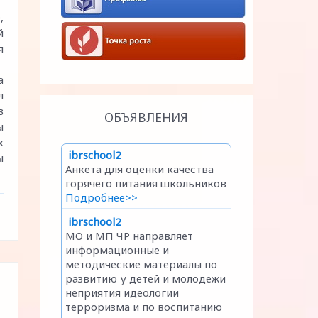
,
й
я
а
л
в
ОБЪЯВЛЕНИЯ
ы
х
ы