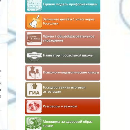
м
а
с
и
т
в