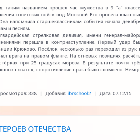
д таким названием прошел час мужества в 9 "а" классе
ления советских войск под Москвой. Его провела классны
Она напомнила старшеклассникам события начала декабр
мам и песням.
гвардейская стрелковая дивизия, имени генерал-майор
инениями перешла в контрнаступление. Первый удар бы
анции Крюково. Посёлок несколько раз переходил из рук 
нал врага на правом фланге. На огневых позициях расчёт
стёрках при 25 градусах мороза. В результате почти трё
ашных схваток, сопротивление врага было сломлено. Немц
росмотров:
338
|
Добавил:
ibrschool2
|
Дата:
07.12.15
ГЕРОЕВ ОТЕЧЕСТВА