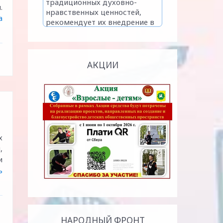
.
а
АКЦИИ
х
,
и
ь
НАРОДНЫЙ ФРОНТ