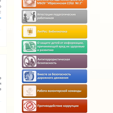
У
о
с
ь
в
и
в