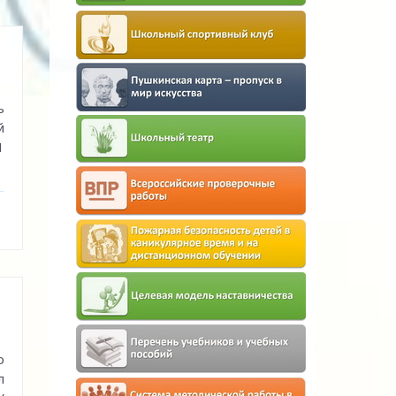
ь
й
1
о
л