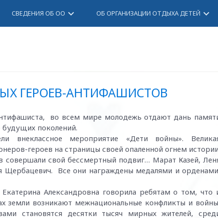
keyboard_arrow_down
keyboard_arrow_down
СВЕДЕНИЯ ОБ ОО
ОБ ОРГАНИЗАЦИИ ОТДЫХА ДЕТЕЙ
ЫХ ГЕРОЕВ-АНТИФАШИСТОВ
антифашиста, во всем мире молодежь отдают дань памят
е будущих поколений.
ли внеклассное мероприятие «Дети войны». Велика
онеров-героев на страницы своей опаленной огнем истории
 совершали свой бессмертный подвиг… Марат Казей, Лен
одя Щербацевич. Все они награждены медалями и орденами
 Екатерина Александровна говорила ребятам о том, что 
ках земли возникают межнациональные конфликты и войны
вами становятся десятки тысяч мирных жителей, сред