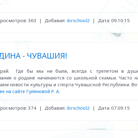
»
росмотров:
363
|
Добавил:
ibrschool2
|
Дата:
09.10.15
ДИНА - ЧУВАШИЯ!
край. Где бы мы ни были, всегда с трепетом в душ
ания о родине начинаются со школьной скамьи. Часто н
аем новости культуры и спорта Чувашской Республики. Во
е на сайте Гуляновой Р. А.
росмотров:
374
|
Добавил:
ibrschool2
|
Дата:
07.09.15