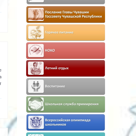
е
а
т