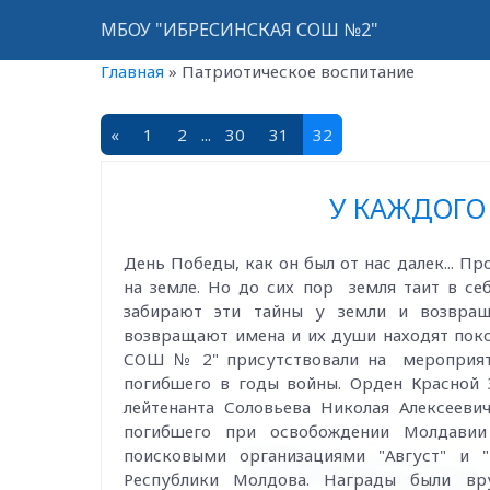
МБОУ "ИБРЕСИНСКАЯ СОШ №2"
Главная
»
Патриотическое воспитание
«
1
2
...
30
31
32
У КАЖДОГО 
День Победы, как он был от нас далек... Пр
на земле. Но до сих пор земля таит в се
забирают эти тайны у земли и возвра
возвращают имена и их души находят поко
СОШ № 2" присутствовали на мероприят
погибшего в годы войны. Орден Красной 
лейтенанта Соловьева Николая Алексееви
погибшего при освобождении Молдави
поисковыми организациями "Август" и "
Республики Молдова. Награды были вр