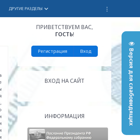
keyboard_arrow_down
ДРУГИЕ РАЗДЕЛЫ
ПРИВЕТСТВУЕМ ВАС
,
ГОСТЬ
!
Регистрация
Вход
Версия для слабовидящих
а
ВХОД НА САЙТ
е
ы
я
,
о
ИНФОРМАЦИЯ
и
и
и
м