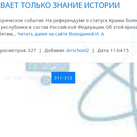
ВАЕТ ТОЛЬКО ЗНАНИЕ ИСТОРИИ
торическое событие. На референдуме о статусе Крыма боле
 республики в состав Российской Федерации. Об этой ярко
ятам....
Читать далее на сайте Володиной И. А.
росмотров:
327
|
Добавил:
ibrschool2
|
Дата:
11.04.15
291-300
301-310
311-313