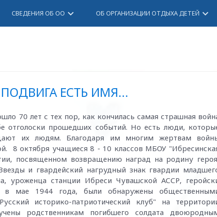
keyboard_arrow_down
keyboard_arrow_down
СВЕДЕНИЯ ОБ ОО
ОБ ОРГАНИЗАЦИИ ОТДЫХА ДЕТЕЙ
ПОДВИГА ЕСТЬ ИМЯ...
ошло 70 лет с тех пор, как кончилась самая страшная войн
бе отголоски прошедших событий. Но есть люди, которы
щают их людям. Благодаря им многим жертвам войн
й. 8 октября учащиеся 8 - 10 классов МБОУ "Ибресинска
ии, посвященном возвращению наград на родину героя
Звезды и гвардейский нагрудный знак гвардии младшег
ча, уроженца станции Ибреси Чувашской АССР, геройск
и в мае 1944 года, были обнаружены общественным
Русский историко-патриотический клуб" на территори
учены родственникам погибшего солдата двоюродны