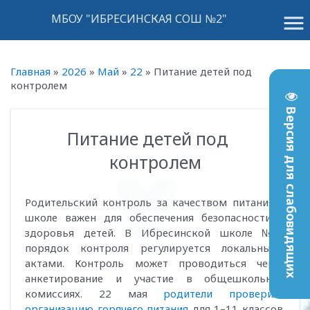
menu
МБОУ "ИБРЕСИНСКАЯ СОШ №2"
Главная
»
2026
»
Май
»
22
»
Питание детей под
контролем
Версия для слабовидящих
Питание детей под
13:03
контролем
Родительский контроль за качеством питания в
школе важен для обеспечения безопасности и
здоровья детей. В Ибресинской школе №2
порядок контроля регулируется локальными
актами. Контроль может проводиться через
анкетирование и участие в общешкольных
комиссиях. 22 мая
родители проверили
организацию горячего питания
для 1–11 классов.