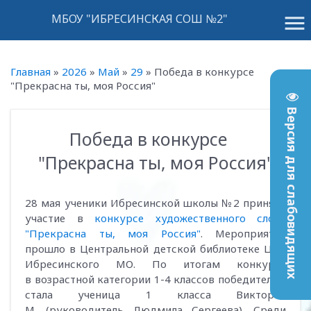
menu
МБОУ "ИБРЕСИНСКАЯ СОШ №2"
Главная
»
2026
»
Май
»
29
»
Победа в конкурсе
"Прекрасна ты, моя Россия"
Версия для слабовидящих
Победа в конкурсе
13:10
"Прекрасна ты, моя Россия"
28 мая ученики Ибресинской школы №2 приняли
участие в
конкурсе художественного слова
"Прекрасна ты, моя Россия"
. Мероприятие
прошло в Центральной детской библиотеке ЦБС
Ибресинского МО. По итогам конкурса
в возрастной категории 1-4 классов победителем
стала ученица 1 класса Виктория
М. (руководитель Людмила Сергеева). Среди