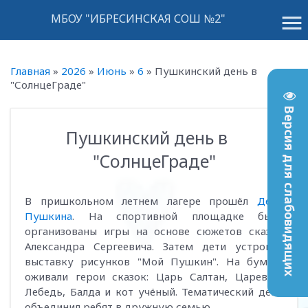
menu
МБОУ "ИБРЕСИНСКАЯ СОШ №2"
Главная
»
2026
»
Июнь
»
6
»
Пушкинский день в
"СолнцеГраде"
Версия для слабовидящих
Пушкинский день в
10:55
"СолнцеГраде"
В пришкольном летнем лагере прошёл
День
Пушкина
. На спортивной площадке были
организованы игры на основе сюжетов сказок
Александра Сергеевича. Затем дети устроили
выставку рисунков "Мой Пушкин". На бумаге
оживали герои сказок: Царь Салтан, Царевна-
Лебедь, Балда и кот учёный. Тематический день
объединил ребят в дружную семью.