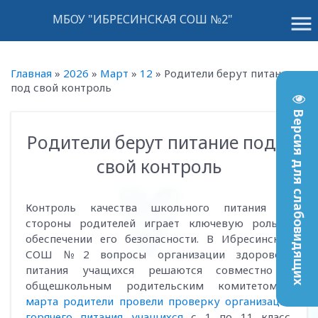
menu
МБОУ "ИБРЕСИНСКАЯ СОШ №2"
Главная
»
2026
»
Март
»
12
»
Родители берут питание
под свой контроль
Версия для слабовидящих
Родители берут питание под
14:27
свой контроль
Контроль качества школьного питания со
стороны родителей играет ключевую роль в
обеспечении его безопасности. В Ибресинской
СОШ №2 вопросы организации здорового
питания учащихся решаются совместно с
общешкольным родительским комитетом.
12
марта родители провели проверку организации
горячего питания учащихся
с 1 по 11 класс.