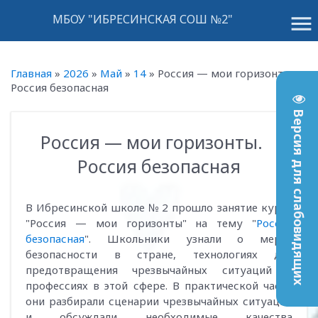
menu
МБОУ "ИБРЕСИНСКАЯ СОШ №2"
Главная
»
2026
»
Май
»
14
»
Россия — мои горизонты.
Россия безопасная
Версия для слабовидящих
Россия — мои горизонты.
16:52
Россия безопасная
В Ибресинской школе № 2 прошло занятие курса
"Россия — мои горизонты" на тему "
Россия
безопасная
". Школьники узнали о мерах
безопасности в стране, технологиях для
предотвращения чрезвычайных ситуаций и
профессиях в этой сфере. В практической части
они разбирали сценарии чрезвычайных ситуаций
и обсуждали необходимые качества