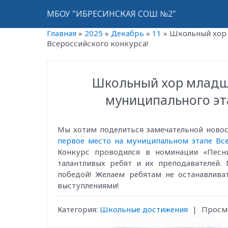
МБОУ "ИБРЕСИНСКАЯ СОШ №2"
Главная
»
2025
»
Декабрь
»
11
»
Школьный хор 
Всероссийского конкурса!
Школьный хор младши
муниципального эта
Мы хотим поделиться замечательной ново
первое место на муниципальном этапе Вс
Конкурс проводился в номинации «Песн
талантливых ребят и их преподавателей.
победой! Желаем ребятам не останавлива
выступлениями!
Категория
:
Школьные достижения
|
Просм