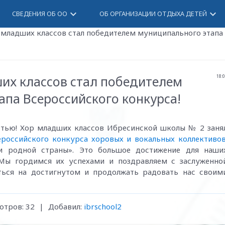
keyboard_arrow_down
keyboard_arrow_down
СВЕДЕНИЯ ОБ ОО
ОБ ОРГАНИЗАЦИИ ОТДЫХА ДЕТЕЙ
младших классов стал победителем муниципального этапа
х классов стал победителем
18:
па Всероссийского конкурса!
стью! Хор младших классов Ибресинской школы № 2 заня
ероссийского конкурса хоровых и вокальных коллективо
и родной страны». Это большое достижение для наши
 Мы гордимся их успехами и поздравляем с заслуженно
ться на достигнутом и продолжать радовать нас своим
отров
:
32
|
Добавил
:
ibrschool2