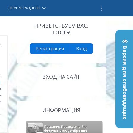
keyboard_arrow_down
ДРУГИЕ РАЗДЕЛЫ
ПРИВЕТСТВУЕМ ВАС
,
ГОСТЬ
!
09
Регистрация
Вход
Версия для слабовидящих
л
ВХОД НА САЙТ
в
.
х
й
и
ИНФОРМАЦИЯ