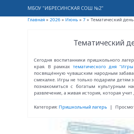
МБОУ "ИБРЕСИНСКАЯ СОШ №2"
Главная
»
2026
»
Июнь
»
7
»
Тематический день
Тематический д
Сегодня воспитанники пришкольного лагер
края. В рамках
тематического дня "Игр
посвящённую чувашским народным забавам.
смекалке. Игры не только подарили детям з
познакомиться с богатым культурным н
развлечение, а живая история, которая учит
Категория
:
Пришкольный лагерь
|
Просмо