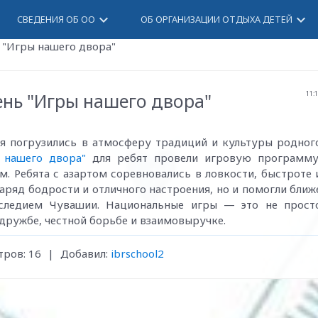
keyboard_arrow_down
keyboard_arrow_down
СВЕДЕНИЯ ОБ ОО
ОБ ОРГАНИЗАЦИИ ОТДЫХА ДЕТЕЙ
 "Игры нашего двора"
ень "Игры нашего двора"
11:
я погрузились в атмосферу традиций и культуры родног
ы нашего двора"
для ребят провели игровую программу
 Ребята с азартом соревновались в ловкости, быстроте 
аряд бодрости и отличного настроения, но и помогли ближ
аследием Чувашии. Национальные игры — это не прост
 дружбе, честной борьбе и взаимовыручке.
тров
:
16
|
Добавил
:
ibrschool2