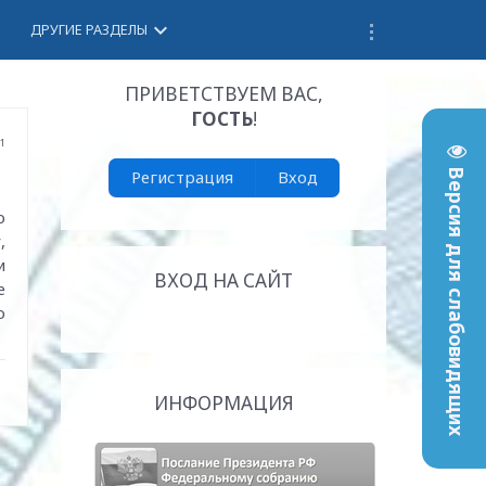
keyboard_arrow_down
ДРУГИЕ РАЗДЕЛЫ
ПРИВЕТСТВУЕМ ВАС
,
ГОСТЬ
!
11
Регистрация
Вход
Версия для слабовидящих
о
,
и
ВХОД НА САЙТ
е
о
ИНФОРМАЦИЯ