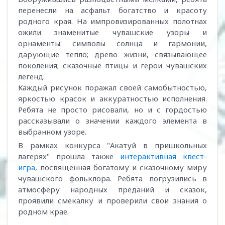
перенесли на асфальт богатство и красоту
родного края. На импровизированных полотнах
ожили знаменитые чувашские узоры и
орнаменты: символы солнца и гармонии,
дарующие тепло; древо жизни, связывающее
поколения; сказочные птицы и герои чувашских
легенд.
Каждый рисунок поражал своей самобытностью,
яркостью красок и аккуратностью исполнения.
Ребята не просто рисовали, но и с гордостью
рассказывали о значении каждого элемента в
выбранном узоре.
В рамках конкурса "Акатуй в пришкольных
лагерях" прошла также
интерактивная квест-
игра
, посвященная богатому и сказочному миру
чувашского фольклора. Ребята погрузились в
атмосферу народных преданий и сказок,
проявили смекалку и проверили свои знания о
родном крае.