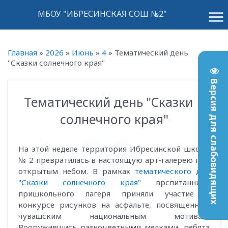
menu
МБОУ "ИБРЕСИНСКАЯ СОШ №2"
Главная
»
2026
»
Июнь
»
4
»
Тематический день
"Сказки солнечного края"
Версия для слабовидящих
Тематический день "Сказки
09:59
солнечного края"
На этой неделе территория Ибресинской школы
№ 2 превратилась в настоящую арт-галерею под
открытым небом. В рамках
тематического дня
"Сказки солнечного края"
врспитанники
пришкольного лагеря приняли участие в
конкурсе рисунков на асфальте, посвященном
чувашским национальным мотивам.
Вооружившись разноцветными мелками, ребята