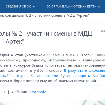
keyboard_arrow_down
keyboard_arrow_down
СВЕДЕНИЯ ОБ ОО
ОБ ОРГАНИЗАЦИИ ОТДЫХА ДЕТЕЙ
нской школы № 2 - участник смены в МДЦ "Артек"
олы № 2 - участник смены в МДЦ
13:
"Артек"
дим А. стал участником 11 смены в МДЦ "Артек" "Тайн
уникальному природному, историческому и культурном
астия в конкурсе Вадим использовал автоматизированну
вает достижения в учёбе и спорте.
В результате школьни
рный" в отряд Капитанов, где будет покорять Аю-Даг
ием отбора и желаем ему незабываемых впечатлений!
:
27
|
Добавил
:
ibrschool2