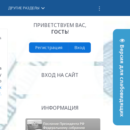
keyboard_arrow_down
ДРУГИЕ РАЗДЕЛЫ
ПРИВЕТСТВУЕМ ВАС
,
ГОСТЬ
!
16
Регистрация
Вход
Версия для слабовидящих
а
у
ВХОД НА САЙТ
ю
к
.
ИНФОРМАЦИЯ