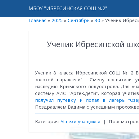
МБОУ "ИБРЕСИНСКАЯ СОШ №2"
Главная
»
2025
»
Сентябрь
»
30
»
Ученик Ибреси
Ученик Ибресинской шк
Ученик 8 класса Ибресинской СОШ № 2 Ва
золотой параллели" . Смену посвятили 
наследию Крымского полуострова. Для уч
систему АИС "Артек.дети", которая учиты
получил путёвку и попал в лагерь "Озё
Поздравляем Вадима с успешным прохожден
Категория
:
Успехи учащихся
|
Просмотров