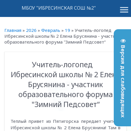
menu
МБОУ "ИБРЕСИНСКАЯ СОШ №2"
Главная
»
2026
»
Февраль
»
19
»
Учитель-логопед
Ибресинской школы № 2 Елена Брусянина - участник
образовательного форума "Зимний Педсовет“
Версия для слабовидящих
Учитель-логопед
16:48
Ибресинской школы № 2 Елена
Брусянина - участник
образовательного форума
"Зимний Педсовет“
Теплый привет из Пятигорска передает учитель
Ибресинской школы № 2 Елена Брусянина! Там в