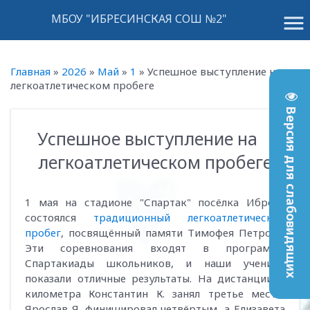
menu
МБОУ "ИБРЕСИНСКАЯ СОШ №2"
Главная
»
2026
»
Май
»
1
»
Успешное выступление на
легкоатлетическом пробеге
Версия для слабовидящих
Успешное выступление на
13:59
легкоатлетическом пробеге
1 мая на стадионе "Спартак" посёлка Ибреси
состоялся
традиционный легкоатлетический
пробег
, посвящённый памяти Тимофея Петрова.
Эти соревнования входят в программу
Спартакиады школьников, и наши ученики
показали отличные результаты. На дистанции 4
километра Константин К. занял третье место,
Ярослав Я. финишировал четвёртым, а Елизавета