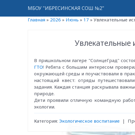
МБОУ "ИБРЕСИНСКАЯ СОШ №2"
Главная
»
2026
»
Июнь
»
17
»
Увлекательные ис
Увлекательные 
В пришкольном лагере "СолнцеГрад" состо
ГТО
! Ребята с большим интересом проверил
окружающей среды и поучаствовали в практ
настоящий квест: отряды путешествовал
задания. Каждая станция раскрывала важны
природе.
Дети проявили отличную командную работ
экологии.
Категория
:
Экологическое воспитание
|
Пр