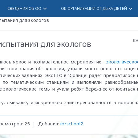
keyboard_arrow_down
keyboard_arrow_down
СВЕДЕНИЯ ОБ ОО
ОБ ОРГАНИЗАЦИИ ОТДЫХА ДЕТЕЙ
пытания для экологов
испытания для экологов
18:
ялось яркое и познавательное мероприятие -
экологическо
и свои знания об экологии, узнали много нового о защит
ических заданиях. ЭкоГТО в "СолнцеГраде" превратилось 
и по тематическим станциям и выполняли разнообразны
е экологические темы и учила ребят бережнее относиться 
у, смекалку и искреннюю заинтересованность в вопроса
осмотров
:
25
|
Добавил
:
ibrschool2