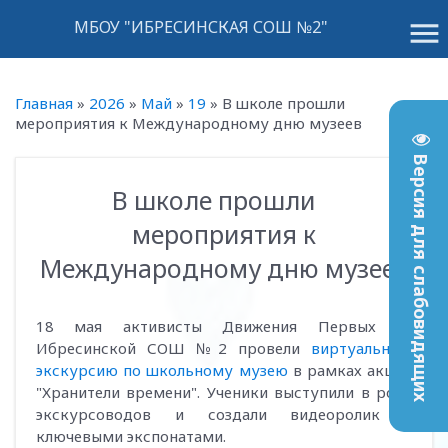
menu
МБОУ "ИБРЕСИНСКАЯ СОШ №2"
Главная
»
2026
»
Май
»
19
»
В школе прошли
мероприятия к Международному дню музеев
Версия для слабовидящих
В школе прошли
12:14
мероприятия к
Международному дню музеев
18 мая активисты Движения Первых из
Ибресинской СОШ №2 провели
виртуальную
экскурсию по школьному музею
в рамках акции
"Хранители времени". Ученики выступили в роли
экскурсоводов и создали видеоролик с
ключевыми экспонатами.