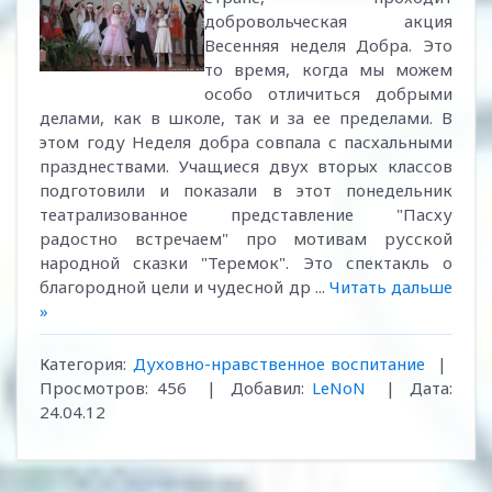
добровольческая акция
Весенняя неделя Добра. Это
то время, когда мы можем
особо отличиться добрыми
делами, как в школе, так и за ее пределами. В
этом году Неделя добра совпала с пасхальными
празднествами. Учащиеся двух вторых классов
подготовили и показали в этот понедельник
театрализованное представление "Пасху
радостно встречаем" про мотивам русской
народной сказки "Теремок". Это спектакль о
благородной цели и чудесной др
...
Читать дальше
»
Категория:
Духовно-нравственное воспитание
|
Просмотров:
456
|
Добавил:
LeNoN
|
Дата:
24.04.12