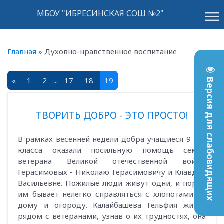
menu
МБОУ "ИБРЕСИНСКАЯ СОШ №2"
Главная
»
Духовно-нравственное воспитание
«
1
2
...
17
18
19
Версия для слабовидящих
ТВОРИТЬ ДОБРО - ЭТО ПРОСТО!
В рамках весенней недели добра учащиеся 9 «б»
класса оказали посильную помощь семье
ветерана Великой отечественной войны
Герасимовых - Николаю Герасимовичу и Клавдии
Васильевне. Пожилые люди живут одни, и порой
им бывает нелегко справляться с хлопотами по
дому и огороду. Калайбашева Гельфия живёт
рядом с ветеранами, узнав о их трудностях, она