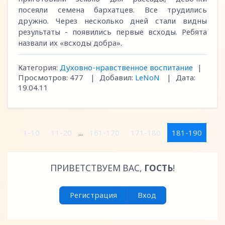
посеяли семена бархатцев. Все трудились
дружно. Через несколько дней стали видны
результаты - появились первые всходы. Ребята
назвали их «всходы добра».
Категория:
Духовно-нравственное воспитание
|
Просмотров:
477
|
Добавил:
LeNoN
|
Дата:
19.04.11
1-10
11-20
...
161-170
171-180
181-190
ПРИВЕТСТВУЕМ ВАС
,
ГОСТЬ
!
Регистрация
Вход