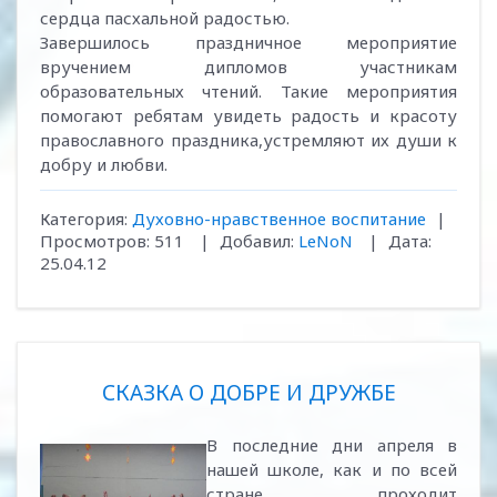
сердца пасхальной радостью.
Завершилось праздничное мероприятие
вручением дипломов участникам
образовательных чтений. Такие мероприятия
помогают ребятам увидеть радость и красоту
православного праздника,устремляют их души к
добру и любви.
Категория:
Духовно-нравственное воспитание
|
Просмотров:
511
|
Добавил:
LeNoN
|
Дата:
25.04.12
СКАЗКА О ДОБРЕ И ДРУЖБЕ
В последние дни апреля в
нашей школе, как и по всей
стране, проходит