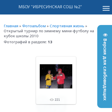
menu
МБОУ "ИБРЕСИНСКАЯ СОШ №2"
Главная
»
Фотоальбом
»
Спортивная жизнь
»
Открытый турнир по зимнему мини-футболу на
кубок школы 2010
Версия для слабовидящих
Фотографий в разделе
:
13
09.02.10
LeNoN
221