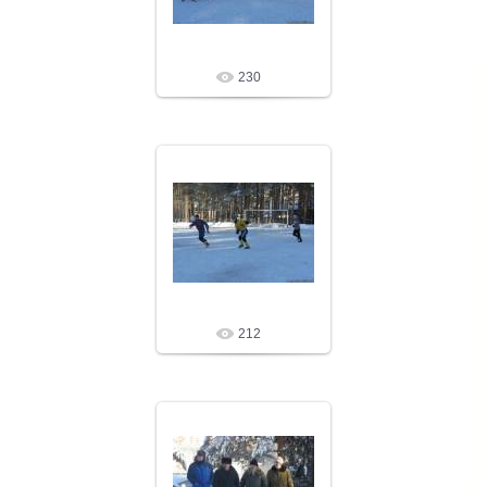
230
09.02.10
LeNoN
212
09.02.10