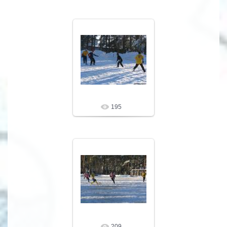
09.02.10
LeNoN
195
09.02.10
LeNoN
209