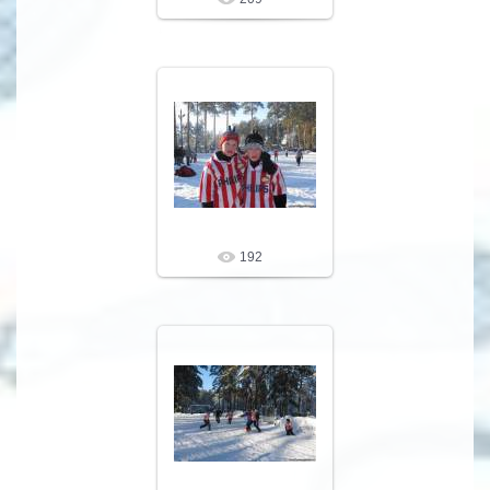
09.02.10
LeNoN
192
09.02.10
LeNoN