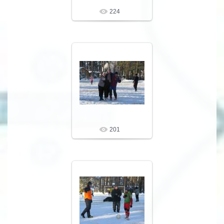
224
09.02.10
LeNoN
201
09.02.10
LeNoN