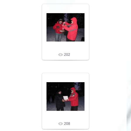
09.02.10
LeNoN
202
09.02.10
LeNoN
208