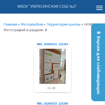
menu
МБОУ "ИБРЕСИНСКАЯ СОШ №2"
Главная
»
Фотоальбом
»
Территория школы
»
НОКО
Фотографий в разделе
:
3
Версия для слабовидящих
IMG_20260515_115303
15.05.26
ibrschool2
10
IMG_20260515_115306