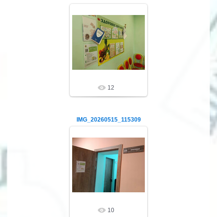
15.05.26
ibrschool2
12
IMG_20260515_115309
15.05.26
ibrschool2
10