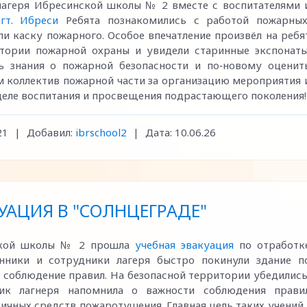
лагеря Ибресинской школы № 2 вместе с воспитателями 
гт. Ибреси
Ребята познакомились с работой пожарных
и каску пожарного. Особое впечатление произвёл на ребя
стории пожарной охраны и увидели старинные экспонаты
ь знания о пожарной безопасности и по‑новому оценит
м коллектив пожарной части за организацию мероприятия 
деле воспитания и просвещения подрастающего поколения!
21
|
Добавил:
ibrschool2
|
Дата:
10.06.26
УАЦИЯ В "СОЛНЦЕГРАДЕ"
нской школы № 2 прошла
учебная эвакуация
по отработк
анники и сотрудники лагеря быстро покинули здание п
 соблюдение правил. На безопасной территории убедились
ик лагнеря напомнила о важности соблюдения прави
ичных средств пожаротушения. Главная цель таких учений 