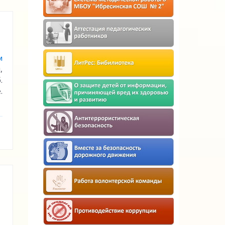
м
,
.
.