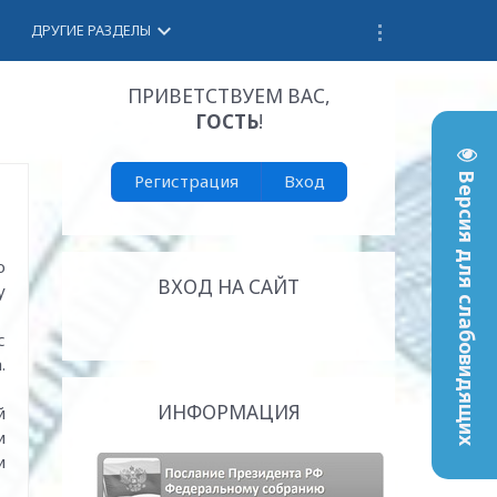
keyboard_arrow_down
ДРУГИЕ РАЗДЕЛЫ
ПРИВЕТСТВУЕМ ВАС
,
ГОСТЬ
!
Регистрация
Вход
Версия для слабовидящих
о
ВХОД НА САЙТ
у
с
.
ИНФОРМАЦИЯ
й
и
и