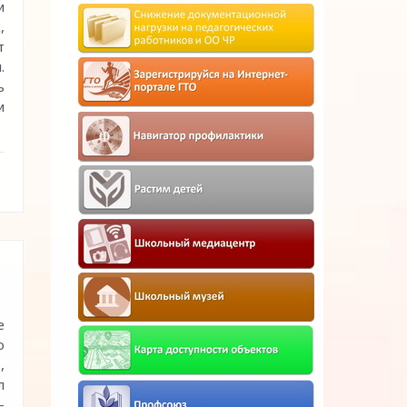
и
,
т
.
ь
и
е
о
,
л
-