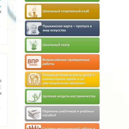
д
.
х
ю
.
и