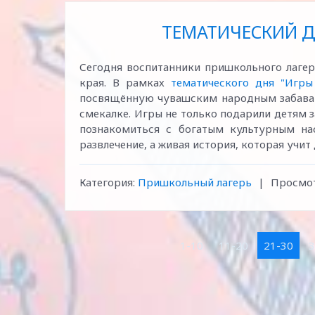
ТЕМАТИЧЕСКИЙ Д
Сегодня воспитанники пришкольного лагер
края. В рамках
тематического дня "Игр
посвящённую чувашским народным забавам.
смекалке. Игры не только подарили детям з
познакомиться с богатым культурным н
развлечение, а живая история, которая учит
Категория:
Пришкольный лагерь
|
Просмот
1-10
11-20
21-30
3