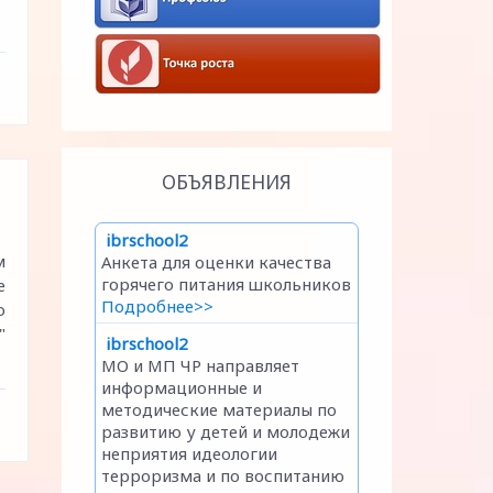
ОБЪЯВЛЕНИЯ
м
е
о
"