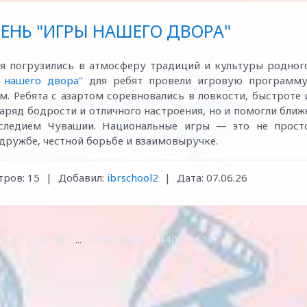
ЕНЬ "ИГРЫ НАШЕГО ДВОРА"
я погрузились в атмосферу традиций и культуры родног
ы нашего двора"
для ребят провели игровую программу
 Ребята с азартом соревновались в ловкости, быстроте 
аряд бодрости и отличного настроения, но и помогли ближ
аследием Чувашии. Национальные игры — это не прост
 дружбе, честной борьбе и взаимовыручке.
ров:
15
|
Добавил:
ibrschool2
|
Дата:
07.06.26
1-40
41-50
...
4391-4400
4401-4404