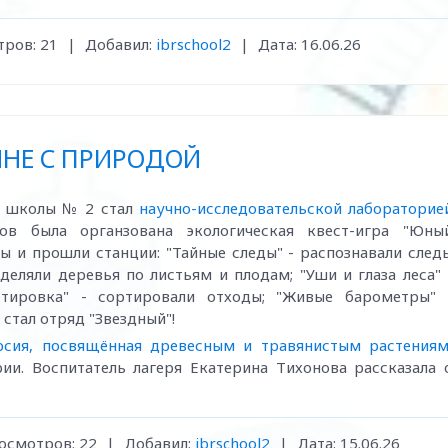
ров:
21
|
Добавил:
ibrschool2
|
Дата:
16.06.26
НЕ С ПРИРОДОЙ
й школы № 2 стал
научно-исследовательской лабораторие
ов была органзована экологическая квест-игра "Юны
ды и прошли станции: "Тайные следы" - распознавали след
деляли деревья по листьям и плодам; "Уши и глаза леса" 
ртировка" - сортировали отходы; "Живые барометры" 
стал отряд "Звездный"!
урсия, посвящённая древесным и травянистым растения
и. Воспитатель лагеря Екатерина Тихонова рассказала 
осмотров:
22
|
Добавил:
ibrschool2
|
Дата:
15.06.26