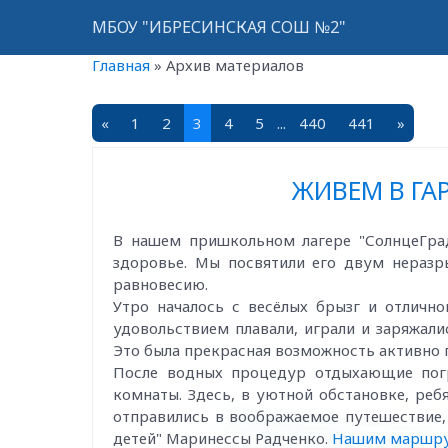
МБОУ "ИБРЕСИНСКАЯ СОШ №2"
Главная
»
Архив материалов
«
1
2
3
4
5
...
440
441
»
ЖИВЕМ В ГА
В нашем пришкольном лагере "СолнцеГра
здоровье. Мы посвятили его двум нераз
равновесию.
Утро началось с весёлых брызг и отличн
удовольствием плавали, играли и заряжал
Это была прекрасная возможность активно 
После водных процедур отдыхающие пог
комнаты. Здесь, в уютной обстановке, ре
отправились в воображаемое путешествие,
детей" Маринессы Радченко.
Нашим маршру