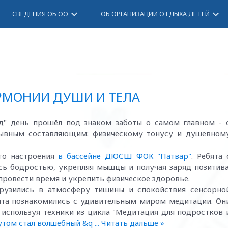
keyboard_arrow_down
keyboard_arrow_down
СВЕДЕНИЯ ОБ ОО
ОБ ОРГАНИЗАЦИИ ОТДЫХА ДЕТЕЙ
РМОНИИ ДУШИ И ТЕЛА
д" день прошёл под знаком заботы о самом главном - 
рывным составляющим: физическому тонусу и душевном
ого настроения
в бассейне ДЮСШ ФОК "Патвар"
. Ребята 
ись бодростью, укрепляя мышцы и получая заряд позитива
провести время и укрепить физическое здоровье.
рузились в атмосферу тишины и спокойствия сенсорно
бята познакомились с удивительным миром медитации. Он
 используя техники из цикла "Медитация для подростков 
том стал волшебный &q
...
Читать дальше »