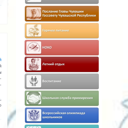
й
й
ы
-
-
м
,
о