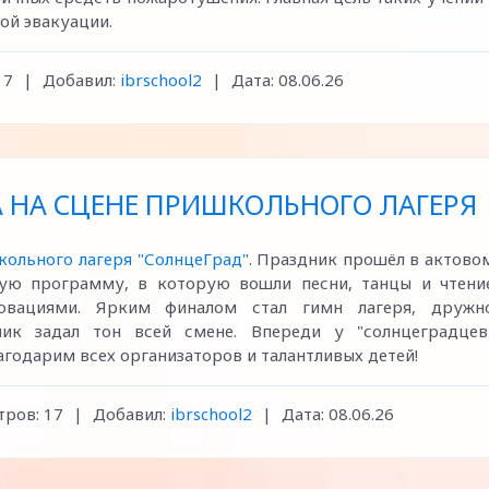
ой эвакуации.
17
|
Добавил:
ibrschool2
|
Дата:
08.06.26
 НА СЦЕНЕ ПРИШКОЛЬНОГО ЛАГЕРЯ
кольного лагеря "СолнцеГрад"
. Праздник прошёл в актово
кую программу, в которую вошли песни, танцы и чтени
овациями. Ярким финалом стал гимн лагеря, дружн
ник задал тон всей смене. Впереди у "солнцеградцев
годарим всех организаторов и талантливых детей!
ров:
17
|
Добавил:
ibrschool2
|
Дата:
08.06.26