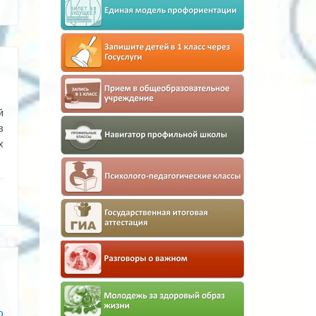
й
в
х
о