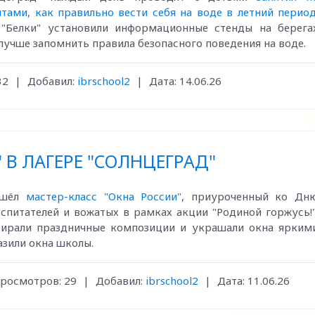
ятами, как правильно вести себя на воде в летний перио
 "Белки" установили информационные стенды на берега
лучше запомнить правила безопасного поведения на воде.
32
|
Добавил:
ibrschool2
|
Дата:
14.06.26
 В ЛАГЕРЕ "СОЛНЦЕГРАД"
ошёл
мастер-класс "Окна России"
, приуроченный ко Дн
спитателей и вожатых в рамках акции "Родиной горжусь!"
бирали праздничные композиции и украшали окна ярким
зили окна школы.
росмотров:
29
|
Добавил:
ibrschool2
|
Дата:
11.06.26