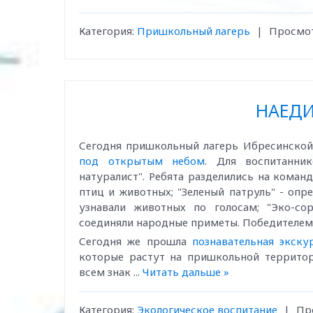
Категория:
Пришкольный лагерь
|
Просмот
НАЕДИ
Сегодня пришкольный лагерь Ибресинско
под открытым небом
. Для воспитанник
натуралист". Ребята разделились на коман
птиц и животных; "Зеленый патруль" - опре
узнавали животных по голосам; "Эко-со
соединяли народные приметы. Победителем 
Сегодня же прошла
познавательная экск
которые растут на пришкольной территори
всем знак
...
Читать дальше »
Категория:
Экологическое воспитание
|
Пр