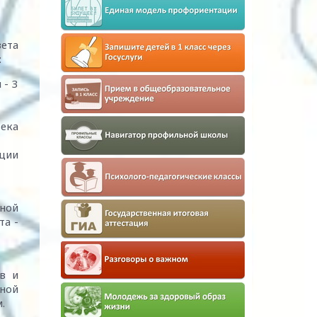
ета
:
 - 3
века
ции
ной
та -
в и
нной
м.