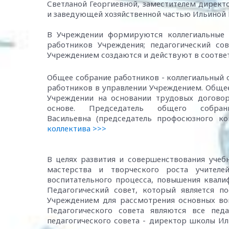
Светланой Георгиевной, заместителем директ
и заведующей хозяйственной частью Ильиной
В Учреждении формируются коллегиальные 
работников Учреждения; педагогический со
Учреждением создаются и действуют в соотве
Общее собрание работников - коллегиальный 
работников в управлении Учреждением. Общее
Учреждении на основании трудовых договор
основе. Председатель общего собра
Васильевна (председатель профосюзного к
коллектива >>>
В целях развития и совершенствования учеб
мастерства и творческого роста учителе
воспитательного процесса, повышения квали
Педагогический совет, который является 
Учреждением для рассмотрения основных воп
Педагогического совета являются все пед
педагогического совета - директор школы И