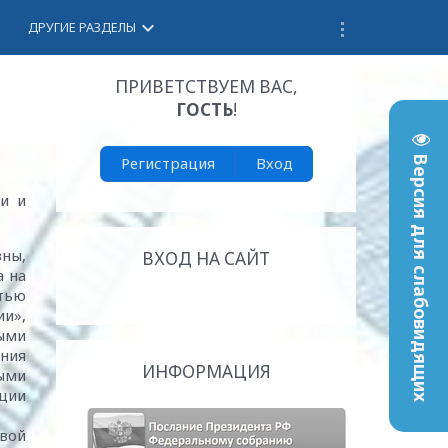
keyboard_arrow_down
ДРУГИЕ РАЗДЕЛЫ
ПРИВЕТСТВУЕМ ВАС
,
ГОСТЬ
!
Регистрация
Вход
Версия для слабовидящих
и и
вны,
ВХОД НА САЙТ
а на
тью
ии»,
ыми
ния
ИНФОРМАЦИЯ
ыми
ции
овой