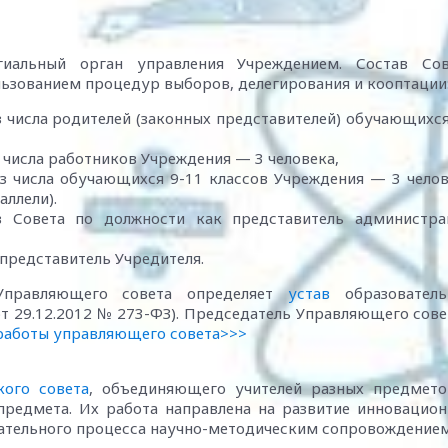
иальный орган управления Учреждением. Состав Сов
ользованием процедур выборов, делегирования и кооптации
з числа родителей (законных представителей) обучающихся
 числа работников Учреждения — 3 человека,
из числа обучающихся 9-11 классов Учреждения — 3 чело
аллели).
в Совета по должности как представитель администра
 представитель Учредителя.
Управляющего совета определяет
устав
образователь
 от 29.12.2012 № 273-ФЗ). Председатель Управляющего сове
работы управляющего совета>>>
кого совета
, объединяющего учителей разных предмето
предмета. Их работа направлена на развитие инновацио
овательного процесса научно-методическим сопровождение