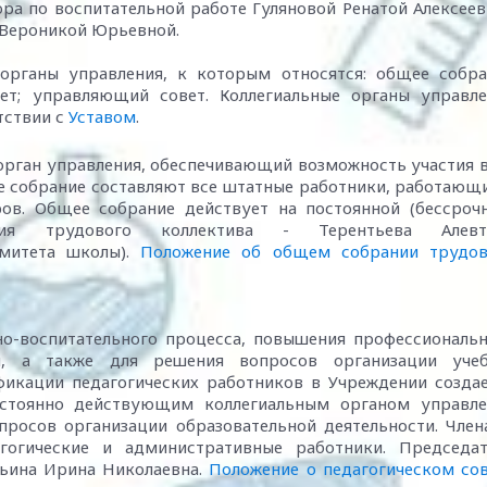
ора по воспитательной работе Гуляновой Ренатой Алексее
 Вероникой Юрьевной.
органы управления, к которым относятся: общее собра
вет; управляющий совет. Коллегиальные органы управле
тствии с
Уставом
.
орган управления, обеспечивающий возможность участия 
 собрание составляют все штатные работники, работающ
ов. Общее собрание действует на постоянной (бессрочн
ния трудового коллектива - Терентьева Алевт
омитета школы).
Положение об общем собрании трудов
но-воспитательного процесса, повышения профессиональ
й, а также для решения вопросов организации учеб
фикации педагогических работников в Учреждении созда
постоянно действующим коллегиальным органом управле
росов организации образовательной деятельности. Чле
агогические и административные работники. Председат
льина Ирина Николаевна.
Положение о педагогическом со