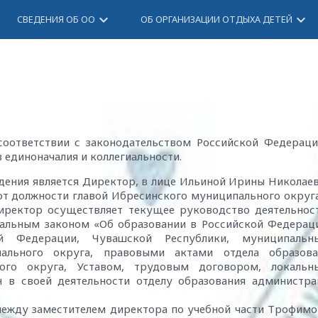
keyboard_arrow_down
keyboard_arrow_down
СВЕДЕНИЯ ОБ ОО
ОБ ОРГАНИЗАЦИИ ОТДЫХА ДЕТЕЙ
соответствии с законодательством Российской Федераци
 единоначалия и коллегиальности.
ения является Директор, в лице Ильиной Ирины Николае
т должности главой Ибресинского муниципального округ
иректор осуществляет текущее руководство деятельнос
альным законом «Об образовании в Российской Федерац
ой Федерации, Чувашской Республики, муниципальн
ального округа, правовыми актами отдела образова
ого округа, Уставом, трудовым договором, локальн
 в своей деятельности отделу образования администра
ежду заместителем директора по учебной части Трофим