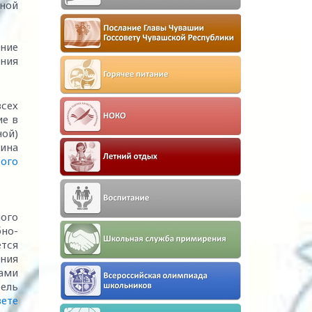
вной
ние
ния
всех
ие в
ой)
ина
ого
ного
но-
ется
ния
нами
ель
вете