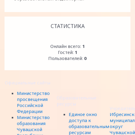
СТАТИСТИКА
Онлайн всего:
1
Гостей:
1
Пользователей:
0
Официальные сайты
Министерство
Образовательные
просвещения
ресурсы
Российской
Учредител
Федерации
Единое окно
Ибресинск
Министерство
доступа к
муниципал
образования
образовательным
округ
Чувашской
ресурсам
Чувашской