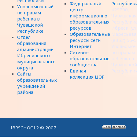
Республики
Федеральный
Республик
Уполномоченый
центр
429700,
по правам
информационно-
Чувашская
ребенка в
образовательных
Республика,
Чувашской
ресурсов
Ибреси, ул.
Республике
Образовательные
Маресьева,
Отдел
ресурсы сети
(8352) 56-
образования
Интернет
Уполномоч
администрации
Сетевые
по правам
Ибресинского
образовательные
ребенка в
муниципального
сообщества
Чувашской
округа
Единая
Республик
Сайты
коллекция ЦОР
образовательных
учреждений
района
IBRSCHOOL2 © 2007