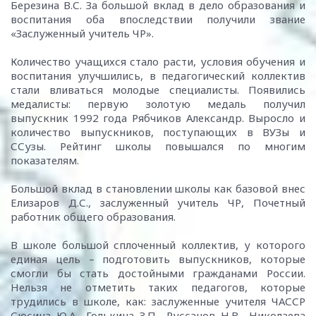
Березина В.С. За большой вклад в дело образования и
воспитания оба впоследствии получили звание
«Заслуженный учитель ЧР».
Количество учащихся стало расти, условия обучения и
воспитания улучшились, в педагогический коллектив
стали вливаться молодые специалисты. Появились
медалисты: первую золотую медаль получил
выпускник 1992 года Рябчиков Александр. Выросло и
количество выпускников, поступающих в ВУЗы и
ССузы. Рейтинг школы повышался по многим
показателям.
Большой вклад в становлении школы как базовой внес
Елизаров Д.С., заслуженный учитель ЧР, Почетный
работник общего образования.
В школе большой сплоченный коллектив, у которого
единая цель – подготовить выпускников, которые
смогли бы стать достойными гражданами России.
Нельзя не отметить таких педагогов, которые
трудились в школе, как: заслуженные учителя ЧАССР
Сюсина Ю.А., Голькина З.П., Руссанов Н.В., Николаева