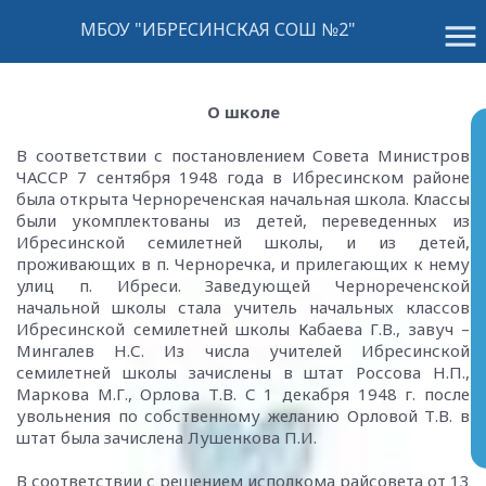
menu
МБОУ "ИБРЕСИНСКАЯ СОШ №2"
О школе
В соответствии с постановлением Совета Министров
ЧАССР 7 сентября 1948 года в Ибресинском районе
была открыта Чернореченская начальная школа. Классы
были укомплектованы из детей, переведенных из
Ибресинской семилетней школы, и из детей,
проживающих в п. Черноречка, и прилегающих к нему
улиц п. Ибреси. Заведующей Чернореченской
начальной школы стала учитель начальных классов
Ибресинской семилетней школы Кабаева Г.В., завуч –
Мингалев Н.С. Из числа учителей Ибресинской
семилетней школы зачислены в штат Россова Н.П.,
Маркова М.Г., Орлова Т.В. С 1 декабря 1948 г. после
увольнения по собственному желанию Орловой Т.В. в
штат была зачислена Лушенкова П.И.
В соответствии с решением исполкома райсовета от 13