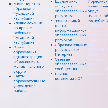
Единое окно
Ибресинск
Министерство
доступа к
муниципал
образования
образовательным
округ
Чувашской
ресурсам
Чувашской
Республики
Федеральный
Республик
Уполномоченый
центр
429700,
по правам
информационно-
Чувашская
ребенка в
образовательных
Республика,
Чувашской
ресурсов
Ибреси, ул.
Республике
Образовательные
Маресьева,
Отдел
ресурсы сети
(8352) 56-
образования
Интернет
Уполномоч
администрации
Сетевые
по правам
Ибресинского
образовательные
ребенка в
муниципального
сообщества
Чувашской
округа
Единая
Республик
Сайты
коллекция ЦОР
образовательных
учреждений
района