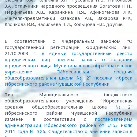
З.А., отличники народного просвещения Богатова Н.Н.,
Перфильева А.В., Карачкина П.Я., Афиногенова Л.К.,
учителя-предметники Казакова Р.В., Захарова Р.Ф.,
Клочкова В.В., Васильева Л.И., Кольцова Н.С. другие.
В соответствии с Федеральным законом "О
государственной регистрации юридических лиц"
21.10.2003 г.
в единый государственный реестр
юридических лиц внесена запись о создании
юридического лица Муниципальное образовательное
учреждение "Ибресинская средняя
общеобразовательная школа № 2" поселка Ибреси
Ибресинского района Чувашской Республики.
Тип Муниципального бюджетного
общеобразовательного учреждения "Ибресинская
средняя общеобразовательная школа №2"
Ибресинского района Чувашской Республики
изменен в соответствии с
постановлением
администрации Ибресинского района от «15» июля
2011 года № 326.
Свидетельство о внесении записи в