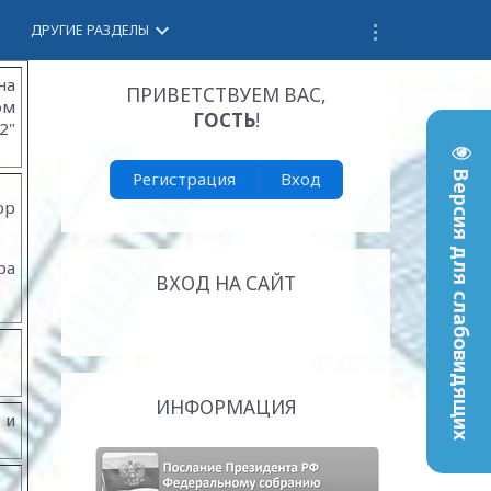
keyboard_arrow_down
ДРУГИЕ РАЗДЕЛЫ
на
ПРИВЕТСТВУЕМ ВАС
,
ом
ГОСТЬ
!
2"
Регистрация
Вход
Версия для слабовидящих
ор
ра
ВХОД НА САЙТ
ИНФОРМАЦИЯ
 и