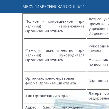
МБОУ "ИБРЕСИНСКАЯ СОШ №2"
Летнее уч
Полное и сокращенное (при
время кан
наличии) наименование
учреждени
Организации отдыха
Ибресинск
Руководит
Фамилия, имя, отчество (при
школы.
наличии) руководителя
Начальник 
Организации отдыха
по воспита
Организационно-правовая
Оздоровит
форма Организации отдыха
Лагерь, о
Тип Организации отдыха
оздоровле
Адрес (место нахождения)