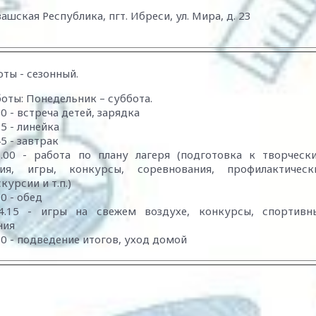
ашская Республика, пгт. Ибреси, ул. Мира, д. 23
ты - сезонный.
оты: Понедельник – суббота.
00 - встреча детей, зарядка
15 - линейка
45 - завтрак
3.00 - работа по плану лагеря (подготовка к творческ
ия, игры, конкурсы, соревнования, профилактическ
курсии и т.п.)
30 - обед
4.15 - игры на свежем воздухе, конкурсы, спортивн
ния
.30 - подведение итогов, уход домой