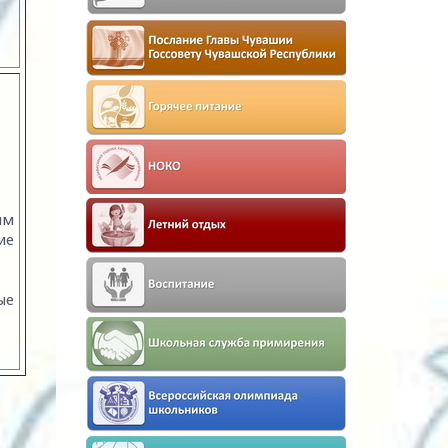
им
ие
ые