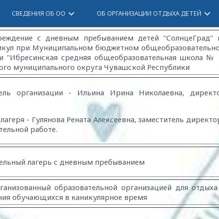
keyboard_arrow_down
keyboard_arrow_down
СВЕДЕНИЯ ОБ ОО
ОБ ОРГАНИЗАЦИИ ОТДЫХА ДЕТЕЙ
реждение с дневным пребыванием детей "СолнцеГрад" 
икул при Муниципальном бюджетном общеобразовательн
и "Ибресинская средняя общеобразовательная школа № 
ого муниципального округа Чувашской Республики
ель организации - Ильина Ирина Николаевна, директ
лагеря - Гулянова Рената Алексеевна, заместитель директо
тельной работе.
ельный лагерь с дневным пребыванием
рганизованный образовательной организацией для отдыха
ния обучающихся в каникулярное время