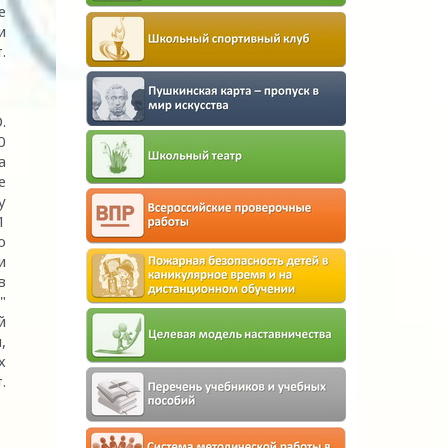
е
и
.
.
0
а
е
у
1
о
и
в
"
й
,
х
.