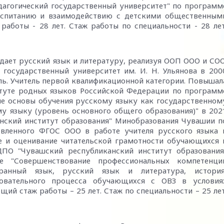
агогический государственный университет" по программ
воспитанию и взаимодействию с детскими общественным
работы - 28 лет. Стаж работы по специальности - 28 лет
дает русский язык и литературу, реализуя ООП ООО и СОО
государственный университет им. И. Н. Ульянова в 200
ель. Учитель первой квалификационной категории. Повышал
туте родных языков Российской Федерации по программ
ие основы обучения русскому языку как государственном
у языку (уровень основного общего образования)" в 202
нский институт образования" Минобразования Чувашии п
овленного ФГОС ООО в работе учителя русского языка 
е и оценивание читательской грамотности обучающихся 
ДПО "Чувашский республиканский институт образования
 "Совершенствование профессиональных компетенци
транный язык, русский язык и литература, история
зовательного процесса обучающихся с ОВЗ в условия
щий стаж работы – 25 лет. Стаж по специальности – 25 лет