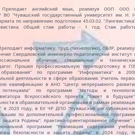
. Преподает английский язык, реализуя ООП ООО 
 ВО "Чувашский государственный университет им. И. Н
риата по направлению подготовки 45.03.02. "Лингвистика"
нгвистика. Общий стаж работы - 1 год. Стаж работ
Преподает информатику, труд (технологию), ОБЗР, реализу
нчил Свердловский инженерно-педагогический институт 
сиональное обучение, специальные и технически
едагог. Прошел профессиональную переподготовку в ГО
т образования" по программе "Информатика" в 200
альной деятельности в сфере образования. Учитель перво
вою квалификацию в АНО "Центр непрерывного развити
о потенциала" по программе "Методы и технологи
вигатора Всероссийского проекта "Билет в будущее"
ности в образовательной организации в рамках реализаци
" в 2023 году, в БУ ЧР ДПО "Чувашский республикански
Чувашии по дополнительной профессиональной программ
 защита Родины": практико-ориентированное обучение" 
иональной программе "Реализация содержания учебны
новы безопасности и защита Родины" в 2024 году, п