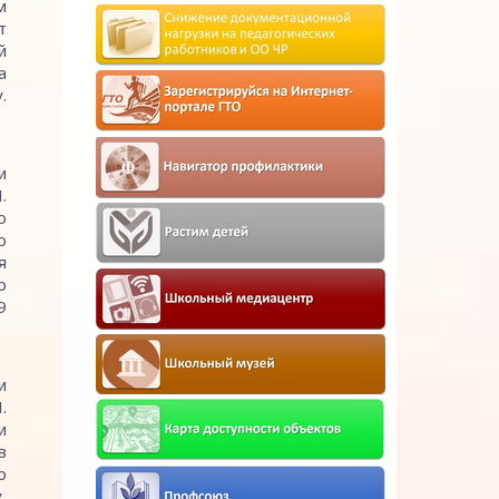
м
т
й
а
.
и
.
о
ю
я
о
9
и
.
и
в
о
,