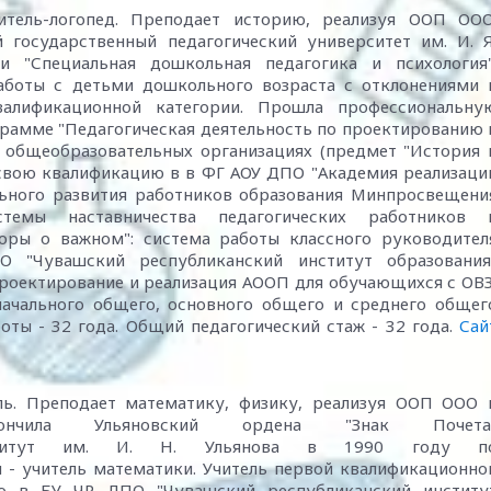
итель-логопед. Преподает историю, реализуя ООП ООО
 государственный педагогический университет им. И. Я
 "Специальная дошкольная педагогика и психология"
работы с детьми дошкольного возраста с отклонениями 
валификационной категории. Прошла профессиональну
рамме "Педагогическая деятельность по проектированию 
 общеобразовательных организациях (предмет "История 
 свою квалификацию в в ФГ АОУ ДПО "Академия реализаци
льного развития работников образования Минпросвещени
емы наставничества педагогических работников 
воры о важном": система работы классного руководител
 "Чувашский республиканский институт образования
оектирование и реализация АООП для обучающихся с ОВЗ
начального общего, основного общего и среднего общег
оты - 32 года. Общий педагогический стаж - 32 года.
Сай
ль. Преподает математику, физику, реализуя ООП ООО 
нчила Ульяновский ордена "Знак Почета
институт им. И. Н. Ульянова в 1990 году п
я - учитель математики. Учитель первой квалификационно
ю в БУ ЧР ДПО "Чувашский республиканский институ