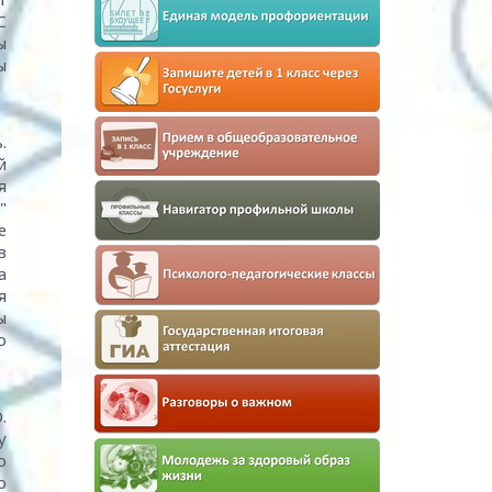
С
ы
ы
.
й
я
"
е
в
а
я
ы
о
.
у
о
ю