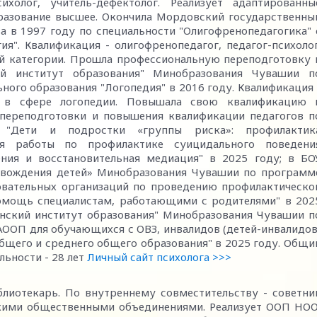
ихолог, учитель-дефектолог. Реализует адаптированны
разование высшее. Окончила Мордовский государственны
ва в 1997 году по специальности "Олигофренопедагогика" 
я". Квалификация - олигофренопедагог, педагог-психолог
й категории. Прошла профессиональную переподготовку 
й институт образования" Минобразования Чувашии п
ого образования "Логопедия" в 2016 году. Квалификация 
и в сфере логопедии. Повышала свою квалификацию 
переподготовки и повышения квалификации педагогов п
 "Дети и подростки «группы риска»: профилактик
ция работы по профилактике суицидального поведени
ния и восстановительная медиация" в 2025 году; в БО
овождения детей» Минобразования Чувашии по программ
овательных организаций по проведению профилактическо
помощь специалистам, работающими с родителями" в 202
нский институт образования" Минобразования Чувашии п
АООП для обучающихся с ОВЗ, инвалидов (детей-инвалидов
общего и среднего общего образования" в 2025 году. Общи
льности - 28 лет
Личный сайт психолога >>>
блиотекарь. По внутреннему совместительству - советни
скими общественными объединениями. Реализует ООП НОО