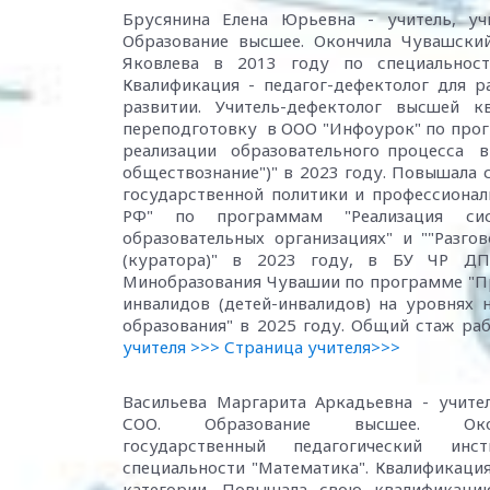
Брусянина Елена Юрьевна - учитель, уч
Образование высшее. Окончила Чувашский
Яковлева в 2013 году по специальности
Квалификация - педагог-дефектолог для 
развитии. Учитель-дефектолог высшей к
переподготовку в ООО "Инфоурок" по прог
реализации образовательного процесса в
обществознание")" в 2023 году. Повышала
государственной политики и профессиона
РФ" по программам "Реализация сист
образовательных организациях" и ""Разго
(куратора)" в 2023 году, в БУ ЧР ДПО
Минобразования Чувашии по программе "Пр
инвалидов (детей-инвалидов) на уровнях 
образования" в 2025 году. Общий стаж раб
учителя >>>
Страница учителя>>>
Васильева Маргарита Аркадьевна - учите
СОО. Образование высшее. Око
государственный педагогический 
специальности "Математика". Квалификаци
категории. Повышала свою квалификаци