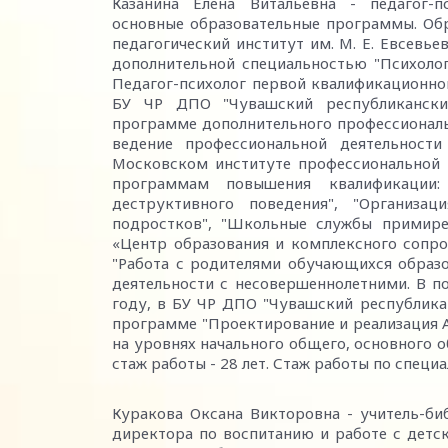
Казанина Елена Витальевна - педагог-пс
основные образовательные программы. Об
педагогический институт им. М. Е. Евсевье
дополнительной специальностью "Психологи
Педагог-психолог первой квалификационно
БУ ЧР ДПО "Чувашский республикански
программе дополнительного профессиональн
ведение профессиональной деятельност
Московском институте профессиональной 
программам повышения квалификации:
деструктивного поведения", "Организа
подростков", "Школьные службы примире
«Центр образования и комплексного сопр
"Работа с родителями обучающихся образ
деятельности с несовершеннолетними. В 
году, в БУ ЧР ДПО "Чувашский республика
программе "Проектирование и реализация 
на уровнях начального общего, основного 
стаж работы - 28 лет. Стаж работы по специа
Куракова Оксана Викторовна - учитель-би
директора по воспитанию и работе с дет