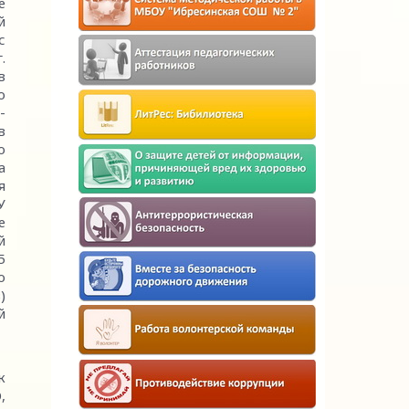
е
й
с
.
в
о
-
в
о
а
я
У
е
й
5
о
)
й
к
,