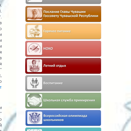
.
.
.
в
ю
и
и
и
я
в
я
"
,
о
т
и
"
о
й
т