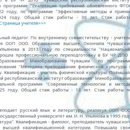
о программе "Реализация требований обновленного ФГО
22 году, по программе "Эффективные методы и прием
024 году. Общий стаж работы - 36 лет. Стаж работ
Страница учителя>>>
ный педагог. По внутреннему совместительству - учитель
уя ООП ООО. Образование высшее. Окончила Чувашски
 Ульянова в 2013 году по специальности "Национальна
Прошла профессиональную переподготовку в БУ ЧР ДПО 
образования" Минобразования Чувашии по программ
зования "Методика преподавания физической культуры 
у. Квалификация - учитель физической культуры. Повышал
й республиканский институт образования" Минобразовани
альной программе "Современные технологии и метод
025 году. Общий стаж работы - 13 лет. Стаж работы п
реподает русский язык и литературу, реализуя ООП ООО
сударственный университет им. И. Н. Ульянова в 1995 год
атура". Квалификация - филолог, преподаватель чувашског
ь высшей квалификационной категории. Повышала сво