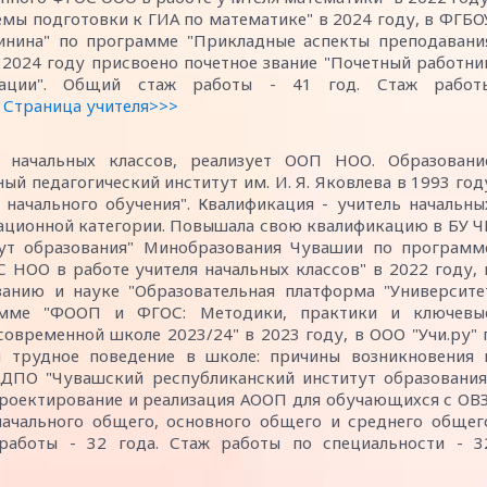
мы подготовки к ГИА по математике" в 2024 году, в ФГБО
нина" по программе "Прикладные аспекты преподавани
В 2024 году присвоено почетное звание "Почетный работни
рации". Общий стаж работы - 41 год. Стаж работ
Страница учителя>>>
 начальных классов, реализует ООП НОО. Образовани
й педагогический институт им. И. Я. Яковлева в 1993 год
 начального обучения". Квалификация - учитель начальны
кационной категории. Повышала свою квалификацию в БУ Ч
ут образования" Минобразования Чувашии по программ
 НОО в работе учителя начальных классов" в 2022 году, 
анию и науке "Образовательная платформа "Университе
амме "ФООП и ФГОС: Методики, практики и ключевы
овременной школе 2023/24" в 2023 году, в ООО "Учи.ру" г
 трудное поведение в школе: причины возникновения 
 ДПО "Чувашский республиканский институт образования
оектирование и реализация АООП для обучающихся с ОВЗ
начального общего, основного общего и среднего общег
работы - 32 года. Стаж работы по специальности - 3