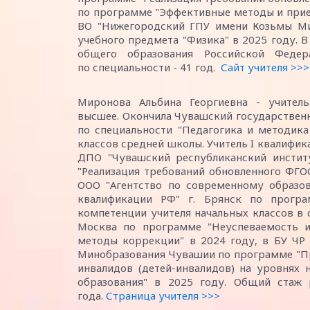
по программе "Эффективные методы и прие
ВО "Нижегородский ГПУ имени Козьмы Ми
учебного предмета "Физика" в 2025 году. 
общего образования Российской Феде
по специальности - 41 год.
Сайт учителя >>>
Миронова Альбина Георгиевна - учитель
высшее. Окончила Чувашский государственны
по специальности "Педагогика и методика
классов средней школы. Учитель I квалифи
ДПО "Чувашский республиканский инстит
"Реализация требований обновленного ФГОС
ООО "Агентство по современному образов
квалификации РФ" г. Брянск по прогр
компетенции учителя начальных классов в с
Москва по программе "Неуспеваемость и
методы коррекции" в 2024 году, в БУ ЧР
Минобразования Чувашии по программе "Пр
инвалидов (детей-инвалидов) на уровнях 
образования" в 2025 году. Общий стаж 
года.
Страница учителя >>>