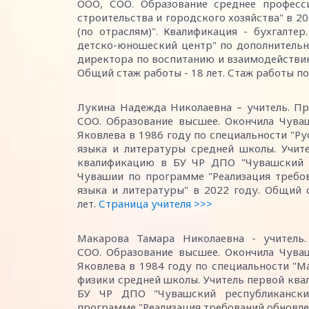
ООО, СОО. Образование среднее професс
строительства и городского хозяйства" в 2
(по отраслям)". Квалификация - бухгалт
детско-юношеский центр" по дополнительн
директора по воспитанию и взаимодействи
Общий стаж работы - 18 лет. Стаж работы по
Лукина Надежда Николаевна – учитель. Пр
СОО. Образование высшее. Окончила Чуваш
Яковлева в 1986 году по специальности "Ру
языка и литературы средней школы. Учит
квалификацию в БУ ЧР ДПО "Чувашский р
Чувашии по программе "Реализация требо
языка и литературы" в 2022 году. Общий 
лет.
Страница учителя >>>
Макарова Тамара Николаевна - учитель
СОО. Образование высшее. Окончила Чуваш
Яковлева в 1984 году по специальности "М
физики средней школы. Учитель первой кв
БУ ЧР ДПО "Чувашский республикански
программе "Реализация требований обновле