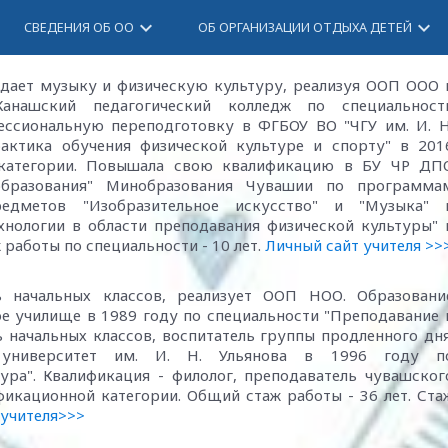
keyboard_arrow_down
keyboard_arrow_down
СВЕДЕНИЯ ОБ ОО
ОБ ОРГАНИЗАЦИИ ОТДЫХА ДЕТЕЙ
подает музыку и физическую культуру, реализуя ООП ООО 
анашский педагогический колледж по специальност
ессиональную переподготовку в ФГБОУ ВО "ЧГУ им. И. Н
рактика обучения физической культуре и спорту" в 201
 категории. Повышала свою квалификацию в БУ ЧР ДП
образования" Минобразования Чувашии по программа
редметов "Изобразительное искусство" и "Музыка" 
нологии в области преподавания физической культуры" 
 работы по специальности - 10 лет.
Личный сайт учителя >>
ь начальных классов, реализует ООП НОО. Образовани
ое училище в 1989 году по специальности "Преподавание 
ь начальных классов, воспитатель группы продленного дня
 университет им. И. Н. Ульянова в 1996 году п
ура". Квалификация - филолог, преподаватель чувашског
фикационной категории. Общий стаж работы - 36 лет. Ста
 учителя>>>