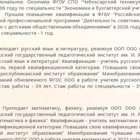
иональное. Окончила ФГОУ СПО "Чебоксарский технику
006 году по специальности "Экономика и бухгалтерский уче
ер. Прошла повышение квалификации в ФГБУ "Российски
ой профессиональной программе "Деятельность советник
ю с детскими общественными объединениями" в 2026 году
 специальности - 1 год.
еподает русский язык и литературу, реализуя ООП ООО 
ский государственный педагогический институт им. И. Я
сский язык и литература". Квалификация - учитель русског
ель первой квалификационной категории. Повышала сво
еспубликанский институт образования" Минобразовани
ваний обновленного ФГОС ООО в работе учителя русског
стаж работы - 39 лет. Стаж работы по специальности - 3
. Преподает математику, физику, реализуя ООП ООО 
ский государственный педагогический институт им. И. Я
атематика и физика". Квалификация - учитель математики 
алификационной категории. Повышала свою квалификацию 
й институт образования" Минобразования Чувашии п
нного ФГОС ООО в работе учителя математики" в 2022 году