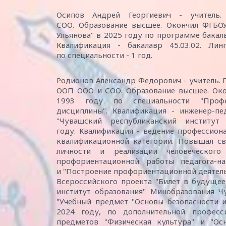
Осипов Андрей Георгиевич - учитель
СОО. Образование высшее. Окончил ФГБОУ
Ульянова" в 2025 году по программе бакалв
Квалификация - бакалавр 45.03.02. Ли
по специальности - 1 год.
Родионов Александр Федорович - учитель. 
ООП ООО и СОО. Образование высшее. Око
1993 году по специальности "Профес
дисциплины". Квалификация - инженер-п
"Чувашский республиканский институ
году. Квалификация - ведение профессион
квалификационной категории. Повышал с
личности и реализации человеческог
профориентационной работы педагога-на
и "Построение профориентационной деятель
Всероссийского проекта "Билет в будущее
институт образования" Минобразования 
"Учебный предмет "Основы безопасности и
2024 году, по дополнительной професс
предметов "Физическая культура" и "Ос