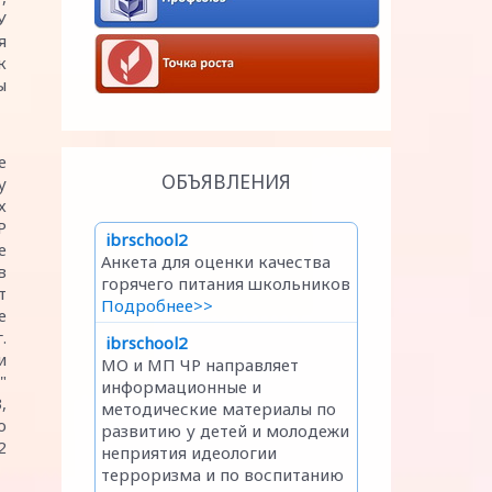
У
я
к
ы
е
ОБЪЯВЛЕНИЯ
у
х
Р
е
в
т
е
.
и
"
,
о
2