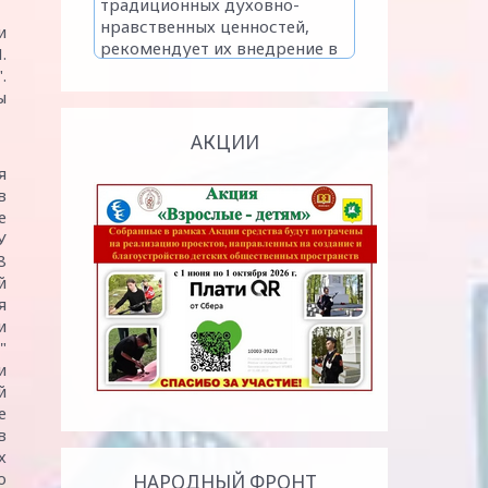
и
.
.
ы
АКЦИИ
я
в
е
У
8
й
я
и
"
и
й
е
в
х
о
НАРОДНЫЙ ФРОНТ