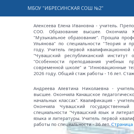
МБОУ "ИБРЕСИНСКАЯ СОШ №2"
Алексеева Елена Ивановна - учитель. Пре
СОО. Образование высшее. Окончила К
"Музыкальное образование". Прошла проф
Ульянова" по специальности "Теория и п
году. Учитель первой квалификационной
"Чувашский республиканский институт 
"Особенности преподавания учебных п
современной школе" и "Инновационные тех
2026 году. Общий стаж работы - 16 лет. Стаж
Андреева Алевтина Николаевна - учител
высшее. Окончила Канашское педагогическ
начальных классах". Квалификация - учител
Окончила Чувашский государственный
специальности "Чувашский язык и литерат
языка и литературы. Учитель первой квали
работы по специальности - 36 лет.
Страница