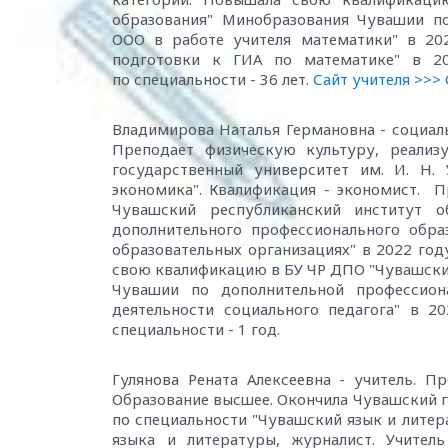
образования" Минобразования Чувашии п
ООО в работе учителя математики" в 20
подготовки к ГИА по математике" в 2
по специальности - 36 лет.
Сайт учителя >>>
Владимирова Наталья Германовна - социаль
Преподает физическую культуру, реализ
государственный университет им. И. Н.
экономика". Квалификация - экономист. 
Чувашский республиканский институт 
дополнительного профессионального обра
образовательных организациях" в 2022 год
свою квалификацию в БУ ЧР ДПО "Чувашски
Чувашии по дополнительной профессион
деятельности социального педагога" в 2
специальности - 1 год.
Гулянова Рената Алексеевна - учитель. П
Образование высшее. Окончила Чувашский го
по специальности "Чувашский язык и литер
языка и литературы, журналист. Учител