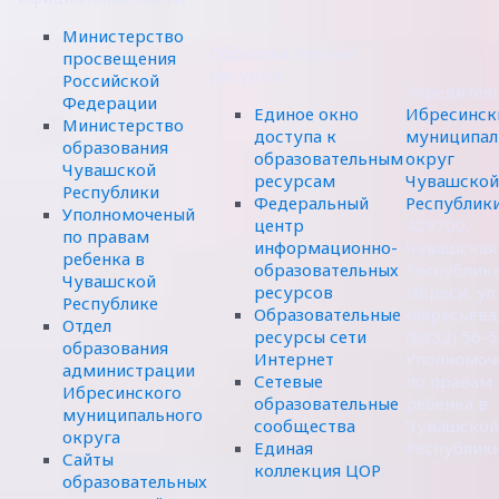
Министерство
Образовательные
просвещения
ресурсы
Российской
Учредител
Федерации
Единое окно
Ибресинск
Министерство
доступа к
муниципал
образования
образовательным
округ
Чувашской
ресурсам
Чувашской
Республики
Федеральный
Республик
Уполномоченый
центр
429700,
по правам
информационно-
Чувашская
ребенка в
образовательных
Республика,
Чувашской
ресурсов
Ибреси, ул.
Республике
Образовательные
Маресьева,
Отдел
ресурсы сети
(8352) 56-
образования
Интернет
Уполномоч
администрации
Сетевые
по правам
Ибресинского
образовательные
ребенка в
муниципального
сообщества
Чувашской
округа
Единая
Республик
Сайты
коллекция ЦОР
образовательных