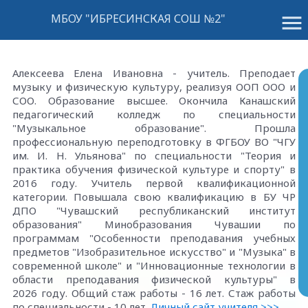
menu
МБОУ "ИБРЕСИНСКАЯ СОШ №2"
Алексеева Елена Ивановна - учитель. Преподает
музыку и физическую культуру, реализуя ООП ООО и
СОО. Образование высшее. Окончила Канашский
педагогический колледж по специальности
"Музыкальное образование". Прошла
профессиональную переподготовку в ФГБОУ ВО "ЧГУ
им. И. Н. Ульянова" по специальности "Теория и
практика обучения физической культуре и спорту" в
2016 году. Учитель первой квалификационной
категории. Повышала свою квалификацию в БУ ЧР
ДПО "Чувашский республиканский институт
образования" Минобразования Чувашии по
программам "Особенности преподавания учебных
предметов "Изобразительное искусство" и "Музыка" в
современной школе" и "Инновационные технологии в
области преподавания физической культуры" в
2026 году. Общий стаж работы - 16 лет. Стаж работы
по специальности - 10 лет.
Личный сайт учителя >>>