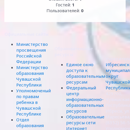
Гостей:
1
Пользователей:
0
Официальные сайты
Министерство
Образовательные
просвещения
ресурсы
Российской
Учредител
Федерации
Единое окно
Ибресинск
Министерство
доступа к
муниципал
образования
образовательным
округ
Чувашской
ресурсам
Чувашской
Республики
Федеральный
Республик
Уполномоченый
центр
429700,
по правам
информационно-
Чувашская
ребенка в
образовательных
Республика,
Чувашской
ресурсов
Ибреси, ул.
Республике
Образовательные
Маресьева,
Отдел
ресурсы сети
(8352) 56-
образования
Интернет
Уполномоч