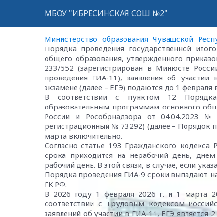
МБОУ "ИБРЕСИНСКАЯ СОШ №2"
Министерство образования Чувашской Респ
Порядка проведения государственной итог
общего образования, утвержденного приказо
233/552 (зарегистрирован в Минюсте Росси
проведения ГИА-11), заявления об участии 
экзамене (далее – ЕГЭ) подаются до 1 февраля
В соответствии с пунктом 12 Порядка 
образовательным программам основного общ
России и Рособрнадзора от 04.04.2023 № 
регистрационный № 73292) (далее – Порядок пр
марта включительно.
Согласно статье 193 Гражданского кодекса Р
срока приходится на нерабочий день, дне
рабочий день. В этой связи, в случае, если ук
Порядка проведения ГИА-9 сроки выпадают на
ГК РФ.
В 2026 году 1 февраля 2026 г. и 1 марта 
соответствии с Трудовым кодексом Россий
заявлений об участии в ГИА-11, ЕГЭ является 2