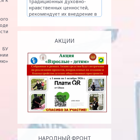
ся к
ого
ходе
ости
АКЦИИ
 БУ
ении
нию»
НАРОДНЫЙ ФРОНТ