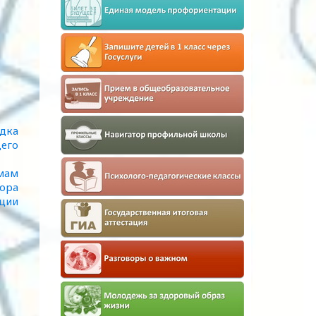
дка
щего
мам
зора
ации