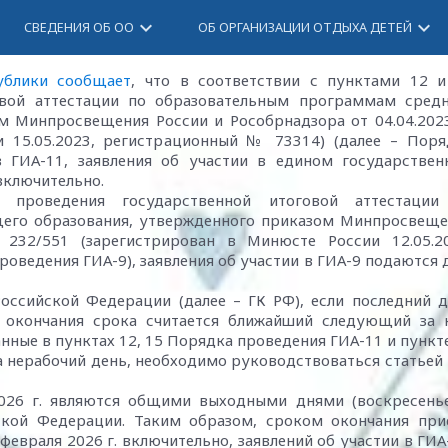
keyboard_arrow_down
keyboard_arrow_down
СВЕДЕНИЯ ОБ ОО
ОБ ОРГАНИЗАЦИИ ОТДЫХА ДЕТЕЙ
ублики сообщает
, что в соответствии с пунктами 12 и
овой аттестации по образовательным программам средн
м Минпросвещения России и Рособрнадзора от 04.04.20
и 15.05.2023, регистрационный № 73314) (далее – Поря
в ГИА-11, заявления об участии в едином государстве
 включительно.
проведения государственной итоговой аттестации
его образования, утвержденного приказом Минпросвеще
232/551 (зарегистрирован в Минюсте России 12.05.20
оведения ГИА-9), заявления об участии в ГИА-9 подаются 
оссийской Федерации (далее – ГК РФ), если последний 
м окончания срока считается ближайший следующий за 
азанные в пунктах 12, 15 Порядка проведения ГИА-11 и пункт
 нерабочий день, необходимо руководствоваться статьей
2026 г. являются общими выходными днями (воскресенье
ской Федерации. Таким образом, сроком окончания при
 февраля 2026 г. включительно, заявлений об участии в ГИА