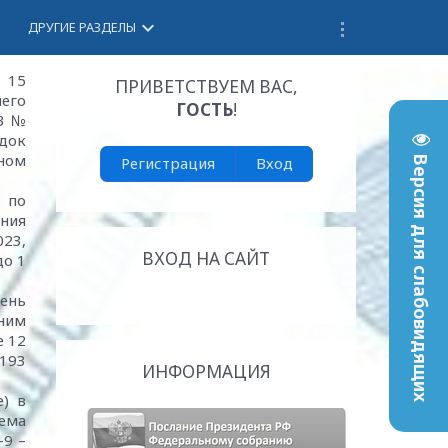
keyboard_arrow_down
ДРУГИЕ РАЗДЕЛЫ
 15
ПРИВЕТСТВУЕМ ВАС
,
его
ГОСТЬ
!
23 №
док
нном
Регистрация
Вход
Версия для слабовидящих
 по
ния
23,
ВХОД НА САЙТ
до 1
день
ним
е 12
 193
ИНФОРМАЦИЯ
) в
ема
-9 –