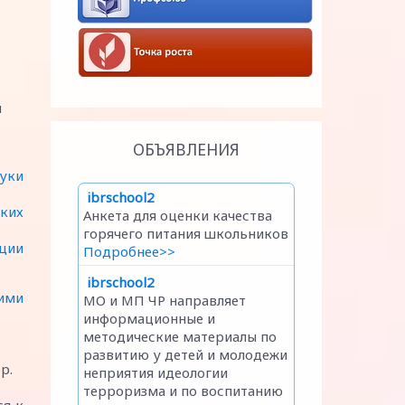
и
ОБЪЯВЛЕНИЯ
уки
ских
ации
ими
ор.