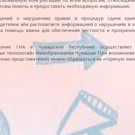
сиональную консультацию по всем вопросам, относящим
отовы помочь и предоставить необходимую информацию.
бщений о нарушениях правил и процедур сдачи един
видетелем или располагаете информацией о нарушениях в 
ша помощь важна для обеспечения честности и прозрачн
ождение ГИА в Чувашской Республике осуществляет
ых технологий» Минобразования Чувашии. При возникнов
онных представителей) можно обращаться на «горячую ли