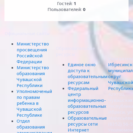
Гостей:
1
Пользователей:
0
Официальные сайты
Министерство
Образовательные
просвещения
ресурсы
Российской
Учредител
Федерации
Единое окно
Ибресинск
Министерство
доступа к
муниципал
образования
образовательным
округ
Чувашской
ресурсам
Чувашской
Республики
Федеральный
Республик
Уполномоченый
центр
429700,
по правам
информационно-
Чувашская
ребенка в
образовательных
Республика,
Чувашской
ресурсов
Ибреси, ул.
Республике
Образовательные
Маресьева,
Отдел
ресурсы сети
(8352) 56-
образования
Интернет
Уполномоч
администрации